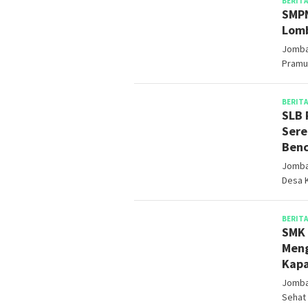
BERITA
SMPN
Lomb
Jomba
Pramu
BERITA
SLB 
Sere
Benc
Jomba
Desa 
BERITA
SMK 
Meng
Kapa
Jomba
Sehat