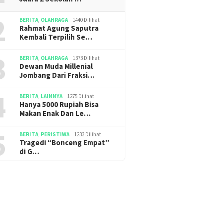
2
BERITA
,
OLAHRAGA
1440 Dilihat
Rahmat Agung Saputra
Kembali Terpilih Se…
3
BERITA
,
OLAHRAGA
1373 Dilihat
Dewan Muda Millenial
Jombang Dari Fraksi…
4
BERITA
,
LAINNYA
1275 Dilihat
Hanya 5000 Rupiah Bisa
Makan Enak Dan Le…
5
BERITA
,
PERISTIWA
1233 Dilihat
Tragedi “Bonceng Empat”
di G…