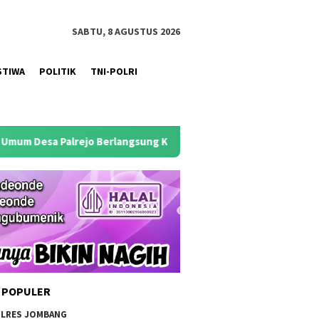
SABTU, 8 AGUSTUS 2026
STIWA
POLITIK
TNI-POLRI
alrejo Berlangsung Khidmat
Antisipasi Puncak Kemarau 
 POPULER
LRES JOMBANG