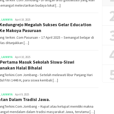
semangat melestarikan budaya lokal […]
,
LAINNYA
Darmanto
April 18, 2025
Kedungrejo Megaluh Sukses Gelar Education
 Ke Makoya Pasuruan
g terkini .Com Pasuruan – 17 April 2025 – Semangat belajar di
elas ditunjukkan […]
,
LAINNYA
Darmanto
April 10, 2025
 Pertama Masuk Sekolah Siswa-Siswi
anakan Halal Bihalal
ngTerkini.Com Jombang– Setelah melewati libur Panjang Hari
dul Fitri 1446 H, para siswa kembali […]
,
LAINNYA
Darmanto
April 9, 2025
tan Dalam Tradisi Jawa.
ngTerkini.Com.Jombang – Kupat atau ketupat memiliki makna
sangat mendalam dalam tradisi masyarakat Jawa, terutama […]