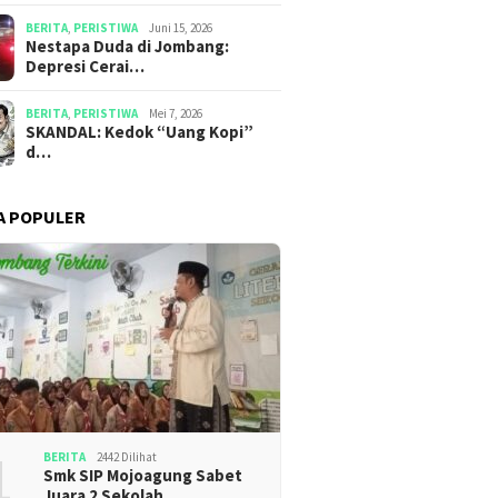
BERITA
,
PERISTIWA
Juni 15, 2026
​​Nestapa Duda di Jombang:
Depresi Cerai…
BERITA
,
PERISTIWA
Mei 7, 2026
SKANDAL: Kedok “Uang Kopi”
d…
A POPULER
1
BERITA
2442 Dilihat
Smk SIP Mojoagung Sabet
Juara 2 Sekolah …