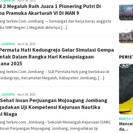
,
LAINNYA
Darmanto
April 26, 2025
 2 Megaluh Raih Juara 1 Pionering Putri Di
a Pramuka Akarturah VI Di MAN 9
ng terkini.Com Jombang — Semangat dan kerja keras anggota
ka SMP Negeri 2 Megaluh akhirnya […]
,
LAINNYA
Darmanto
April 26, 2025
Permata Hati Kedungrejo Gelar Simulasi Gempa
ntak Dalam Rangka Hari Kesiapsiagaan
PERIS
ana 2025
ng terkini.Com.Jombang – SLB Permata Hati yang berlokasi di
Kedungrejo, Kecamatan Megaluh, Kabupaten Jombang, […]
,
LAINNYA
Darmanto
April 24, 2025
Sehat Insan Perjuangan Mojoagung Jombang
adakan Uji Kompetensi Kejuruan Nautika
l Niaga
BERITA
,
ng terkini.com .Jombang– Sekolah Menengah Kejuruaan (SMK)
Mencek
 Insan Perjuangan Mojoagung Jombang, mengadakan Uji
da…