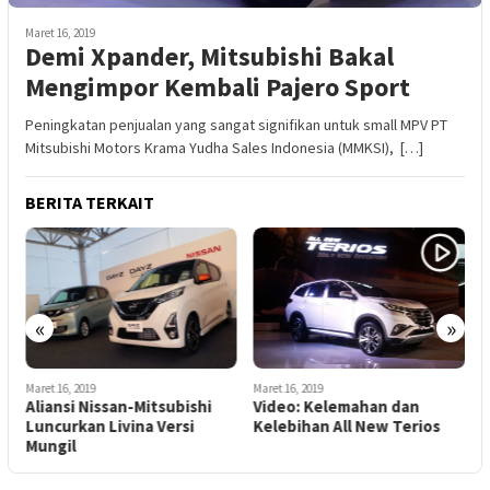
Maret 16, 2019
Demi Xpander, Mitsubishi Bakal
Mengimpor Kembali Pajero Sport
Peningkatan penjualan yang sangat signifikan untuk small MPV PT
Mitsubishi Motors Krama Yudha Sales Indonesia (MMKSI), […]
BERITA TERKAIT
«
»
M
S
Maret 16, 2019
Maret 16, 2019
T
Aliansi Nissan-Mitsubishi
Video: Kelemahan dan
Luncurkan Livina Versi
Kelebihan All New Terios
Mungil