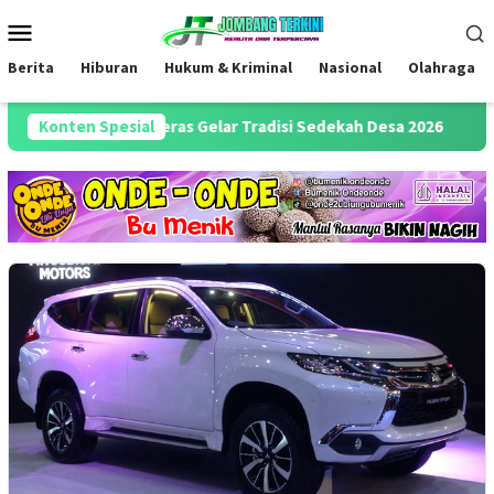
Loncat
Menu
ke
Mobile
konten
Berita
Hiburan
Hukum & Kriminal
Nasional
Olahraga
arga Desa Keras Gelar Tradisi Sedekah Desa 2026
Konten Spesial
Pengam