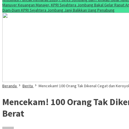
Manuver Keuangan Manajer, KPRI Sejahtera Jombang Bakal Gelar Rapat An
Diam-Diam KPRI Sejahtera Jombang Janji Balikkan Uang Penabung
Beranda
Berita
Mencekam! 100 Orang Tak Dikenal Cegat dan Keroyok
Mencekam! 100 Orang Tak Diken
Berat