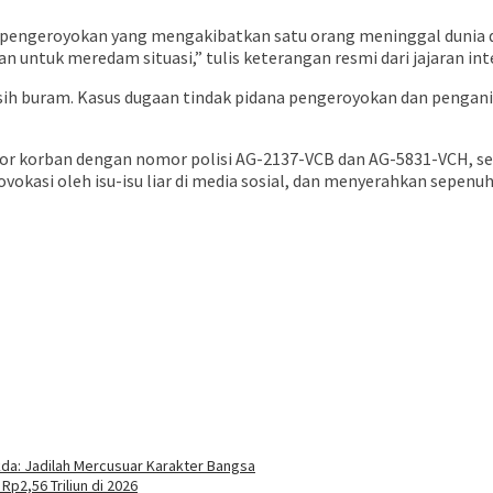
engeroyokan yang mengakibatkan satu orang meninggal dunia dan t
n untuk meredam situasi,” tulis keterangan resmi dari jajaran int
asih buram. Kasus dugaan tindak pidana pengeroyokan dan pengani
tor korban dengan nomor polisi AG-2137-VCB dan AG-5831-VCH, s
ovokasi oleh isu-isu liar di media sosial, dan menyerahkan sepen
da: Jadilah Mercusuar Karakter Bangsa
p2,56 Triliun di 2026