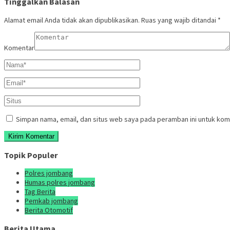
Tinggalkan Balasan
Alamat email Anda tidak akan dipublikasikan.
Ruas yang wajib ditandai
*
Komentar
Simpan nama, email, dan situs web saya pada peramban ini untuk kom
Topik Populer
Polres jombang
Humas polres jombang
Tag Berita
Pemkab jombang
Berita Otomotif
Berita Utama