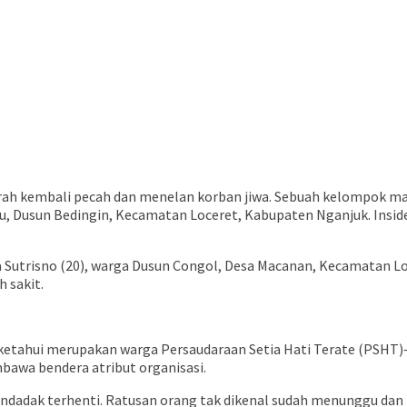
darah kembali pecah dan menelan korban jiwa. Sebuah kelompok ma
Dusun Bedingin, Kecamatan Loceret, Kabupaten Nganjuk. Insiden t
Sutrisno (20), warga Dusun Congol, Desa Macanan, Kecamatan Loc
 sakit.
iketahui merupakan warga Persaudaraan Setia Hati Terate (PSH
bawa bendera atribut organisasi.
endadak terhenti. Ratusan orang tak dikenal sudah menunggu d