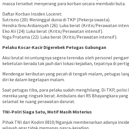
massa tersebut menyerang para korban secara membabi buta.
​Daftar Korban Insiden Loceret:
​Sutrisno (20): Meninggal dunia di TKP (Pekerja swasta).
​Hendra Ibnu Ardiansyah (26): Luka berat (Kritis/Perawatan intens
​Eko Ali (24): Luka berat (Kritis/Perawatan intensif).
​Yoga Pratama (22): Luka berat (Kritis/Perawatan intensif).
Pelaku Kocar-Kacir Digerebek Petugas Gabungan
​Aksi brutal ini untungnya segera terendus oleh personel pe
kebetulan berada tak jauh dari lokasi kejadian, tepatnya di per
​Mendengar keributan yang pecah di tengah malam, petugas lang
diri ke dalam kegelapan malam.
​Saat petugas tiba, para pelaku sudah menghilang. Di TKP, poli
mereka yang ringsek berat. Ambulans dari RS Bhayangkara yang 
selamat ke ruang perawatan darurat.
TNI-Polri Siaga Satu, Motif Masih Misterius
​Pihak TNI dari Kodim 0810/Nganjuk membenarkan adanya insiden 
wilayah agar tidak memanas pasca-kejadian.