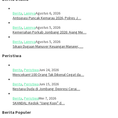
Berita
,
Lainnya
Agustus 6, 2026
Antisipasi Puncak Kemarau 2026, Polres J…
Berita
,
Lainnya
Agustus 5, 2026
Kemeriahan Porkab Jombang 2026: Ajang Me…
Berita
,
Lainnya
Agustus 5, 2026
Sikapi Dugaan Manuver Keuangan Manajer, …
Peristiwa
Berita
,
Peristiwa
Juni 24, 2026
Mencekam! 100 Orang Tak Dikenal Cegat da…
Berita
,
Peristiwa
Juni 15, 2026
​​Nestapa Duda di Jombang: Depresi Cerai…
Berita
,
Peristiwa
Mei 7, 2026
SKANDAL: Kedok “Uang Kopi” d…
Berita Populer