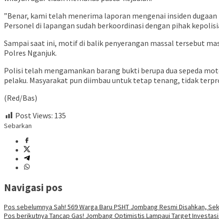
​”Benar, kami telah menerima laporan mengenai insiden dugaan p
Personel di lapangan sudah berkoordinasi dengan pihak kepolisia
​Sampai saat ini, motif di balik penyerangan massal tersebut m
Polres Nganjuk.
​Polisi telah mengamankan barang bukti berupa dua sepeda mo
pelaku. Masyarakat pun diimbau untuk tetap tenang, tidak terpr
(Red/Bas)
Post Views:
135
Sebarkan
Navigasi pos
Pos sebelumnya
Sah! 569 Warga Baru PSHT Jombang Resmi Disahkan, Sek
Pos berikutnya
Tancap Gas! Jombang Optimistis Lampaui Target Investasi R