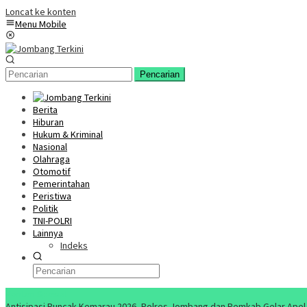
Loncat ke konten
Menu Mobile
Pencarian
Berita
Hiburan
Hukum & Kriminal
Nasional
Olahraga
Otomotif
Pemerintahan
Peristiwa
Politik
TNI-POLRI
Lainnya
Indeks
Konten Spesial
Antisipasi Puncak Kemarau 2026, Polres Jombang dan Pemkab Gelar Apel S