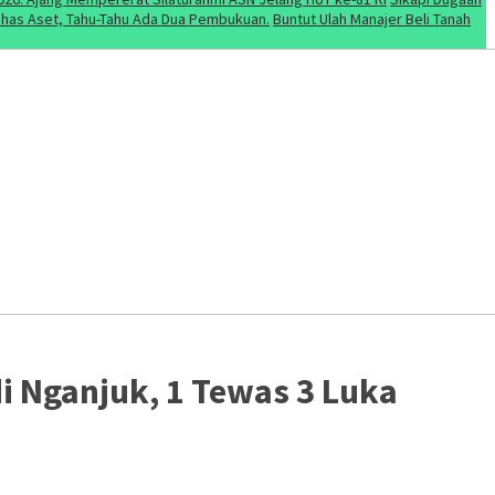
Bahas Aset, Tahu-Tahu Ada Dua Pembukuan.
Buntut Ulah Manajer Beli Tanah
 Nganjuk, 1 Tewas 3 Luka