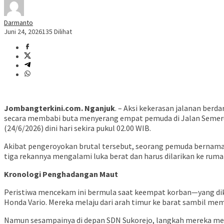
Darmanto
Juni 24, 2026
135 Dilihat
Jombangterkini.com. Nganjuk
. – Aksi kekerasan jalanan ber
secara membabi buta menyerang empat pemuda di Jalan Semeru, 
(24/6/2026) dini hari sekira pukul 02.00 WIB.
​Akibat pengeroyokan brutal tersebut, seorang pemuda bernama 
tiga rekannya mengalami luka berat dan harus dilarikan ke rumah
Kronologi Penghadangan Maut
​Peristiwa mencekam ini bermula saat keempat korban—yang d
Honda Vario. Mereka melaju dari arah timur ke barat sambil mem
​Namun sesampainya di depan SDN Sukorejo, langkah mereka m