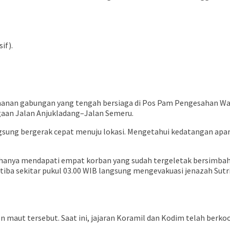
if).
ngamanan gabungan yang tengah bersiaga di Pos Pam Pengesahan 
tigaan Jalan Anjukladang–Jalan Semeru.
sung bergerak cepat menuju lokasi. Mengetahui kedatangan apara
si hanya mendapati empat korban yang sudah tergeletak bersimbah
tiba sekitar pukul 03.00 WIB langsung mengevakuasi jenazah Sutr
maut tersebut. Saat ini, jajaran Koramil dan Kodim telah berkoo