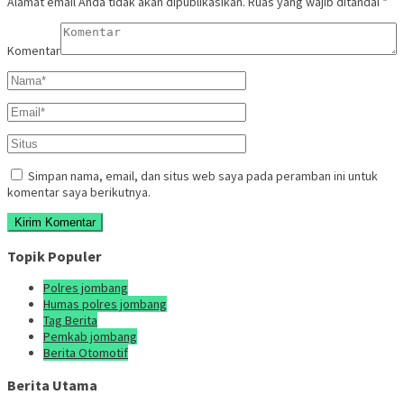
Alamat email Anda tidak akan dipublikasikan.
Ruas yang wajib ditandai
*
Komentar
Simpan nama, email, dan situs web saya pada peramban ini untuk
komentar saya berikutnya.
Topik Populer
Polres jombang
Humas polres jombang
Tag Berita
Pemkab jombang
Berita Otomotif
Berita Utama