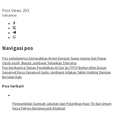
Post Views:
253
Sebarkan
Navigasi pos
Pos sebelumnya
Semarakkan Nyepi Dengan Tawur Agung Dan Pawai
Ogoh-ogoh, Bupati Jombang Tekankan Toleransi
Pos berikutnya
Taman Pendidikan Al-Qur’an (TPQ) Baiturrahim Dusun
Sepanyul Desa Sepanyul Gudo Jombang Adakan Takbir Keliling Dengan
Berjalan Kaki
Pos terkait
Pengambilan Sumpah Jabatan dan Pelantikan Kaur TU dan Umum
Desa Palrejo Berlangsung Khidmat