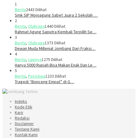
1
Berita
2443 Dilihat
Smk SIP Mojoagung Sabet Juara 2 Sekolah …
2
Berita
,
Olahraga
1440 Dilihat
Rahmat Agung Saputra Kembali Terpilih Se…
3
Berita
,
Olahraga
1373 Dilihat
Dewan Muda Millenial Jombang Dari Fraksi…
4
Berita
,
Lainnya
1275 Dilihat
Hanya 5000 Rupiah Bisa Makan Enak Dan Le…
5
Berita
,
Peristiwa
1233 Dilihat
Tragedi “Bonceng Empat” di G…
Indeks
Kode Etik
Karir
Redaksi
Disclaimer
Tentang Kami
Kontak Kami