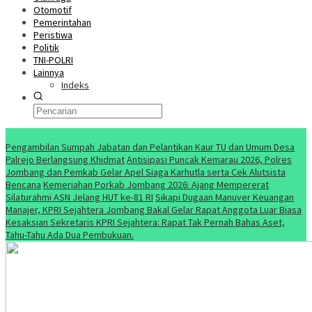
Otomotif
Pemerintahan
Peristiwa
Politik
TNI-POLRI
Lainnya
Indeks
Konten Spesial
Pengambilan Sumpah Jabatan dan Pelantikan Kaur TU dan Umum Desa
Palrejo Berlangsung Khidmat
Antisipasi Puncak Kemarau 2026, Polres
Jombang dan Pemkab Gelar Apel Siaga Karhutla serta Cek Alutsista
Bencana
Kemeriahan Porkab Jombang 2026: Ajang Mempererat
Silaturahmi ASN Jelang HUT ke-81 RI
Sikapi Dugaan Manuver Keuangan
Manajer, KPRI Sejahtera Jombang Bakal Gelar Rapat Anggota Luar Biasa
Kesaksian Sekretaris KPRI Sejahtera: Rapat Tak Pernah Bahas Aset,
Tahu-Tahu Ada Dua Pembukuan.