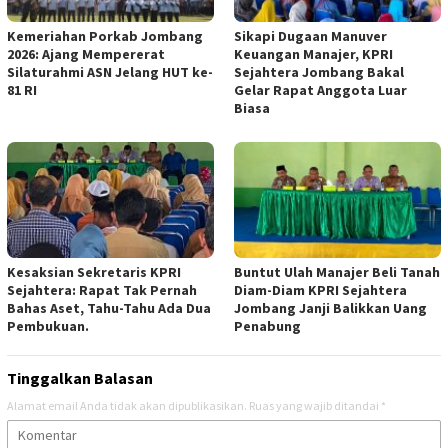
Kemeriahan Porkab Jombang
Sikapi Dugaan Manuver
2026: Ajang Mempererat
Keuangan Manajer, KPRI
Silaturahmi ASN Jelang HUT ke-
Sejahtera Jombang Bakal
81 RI
Gelar Rapat Anggota Luar
Biasa
Kesaksian Sekretaris KPRI
Buntut Ulah Manajer Beli Tanah
Sejahtera: Rapat Tak Pernah
Diam-Diam KPRI Sejahtera
Bahas Aset, Tahu-Tahu Ada Dua
Jombang Janji Balikkan Uang
Pembukuan.
Penabung
Tinggalkan Balasan
Alamat email Anda tidak akan dipublikasikan.
Ruas yang wajib ditandai
*