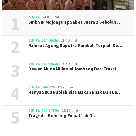
1
BERITA
2438 Dilihat
Smk SIP Mojoagung Sabet Juara 2 Sekolah …
2
BERITA
,
OLAHRAGA
1440 Dilihat
Rahmat Agung Saputra Kembali Terpilih Se…
3
BERITA
,
OLAHRAGA
1373 Dilihat
Dewan Muda Millenial Jombang Dari Fraksi…
4
BERITA
,
LAINNYA
1275 Dilihat
Hanya 5000 Rupiah Bisa Makan Enak Dan Le…
5
BERITA
,
PERISTIWA
1232 Dilihat
Tragedi “Bonceng Empat” di G…