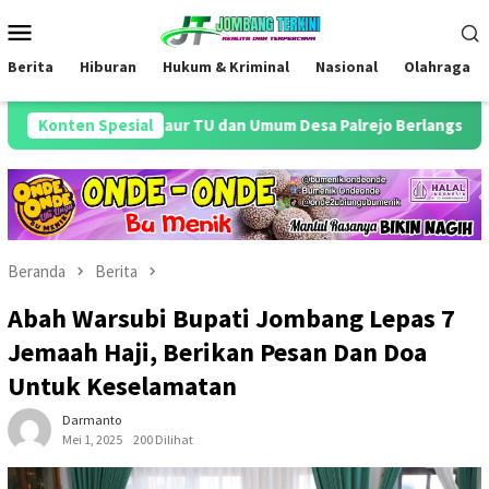
Loncat
Menu
ke
Mobile
konten
Berita
Hiburan
Hukum & Kriminal
Nasional
Olahraga
ikan Kaur TU dan Umum Desa Palrejo Berlangsung Khidmat
Konten Spesial
Beranda
Berita
Abah Warsubi Bupati Jombang Lepas 7
Jemaah Haji, Berikan Pesan Dan Doa
Untuk Keselamatan
Darmanto
Mei 1, 2025
200 Dilihat