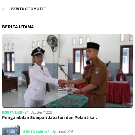
BERITA OTOMOTIF
BERITA UTAMA
BERITA
,
LAINNYA
Agustus 7, 2026
Pengambilan Sumpah Jabatan dan Pelantika…
BERITA
,
LAINNYA
Agustus 6, 2026