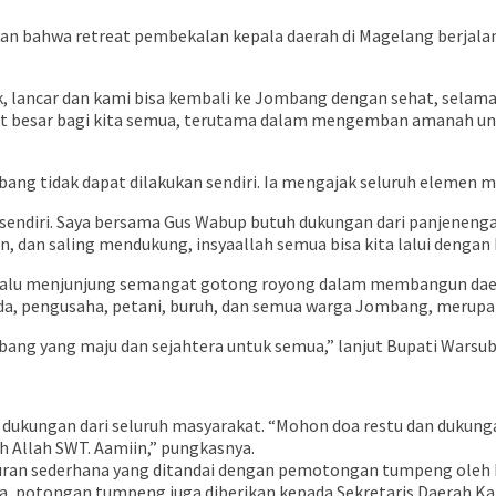
an bahwa retreat pembekalan kepala daerah di Magelang berjalan
ik, lancar dan kami bisa kembali ke Jombang dengan sehat, selam
t besar bagi kita semua, terutama dalam mengemban amanah u
tidak dapat dilakukan sendiri. Ia mengajak seluruh elemen ma
sendiri. Saya bersama Gus Wabup butuh dukungan dari panjenengan
n, dan saling mendukung, insyaallah semua bisa kita lalui dengan 
selalu menjunjung semangat gotong royong dalam membangun daerah
a, pengusaha, petani, buruh, dan semua warga Jombang, merupak
bang yang maju dan sejahtera untuk semua,” lanjut Bupati Warsub
ukungan dari seluruh masyarakat. “Mohon doa restu dan dukung
 Allah SWT. Aamiin,” pungkasnya.
ukuran sederhana yang ditandai dengan pemotongan tumpeng ole
nya, potongan tumpeng juga diberikan kepada Sekretaris Daerah