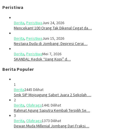
Peristiwa
Berita
,
Peristiwa
Juni 24, 2026
Mencekam! 100 Orang Tak Dikenal Cegat da…
Berita
,
Peristiwa
Juni 15, 2026
​​Nestapa Duda di Jombang: Depresi Cerai…
Berita
,
Peristiwa
Mei 7, 2026
SKANDAL: Kedok “Uang Kopi” d…
Berita Populer
1
Berita
2445 Dilihat
Smk SIP Mojoagung Sabet Juara 2 Sekolah …
2
Berita
,
Olahraga
1441 Dilihat
Rahmat Agung Saputra Kembali Terpilih Se…
3
Berita
,
Olahraga
1373 Dilihat
Dewan Muda Millenial Jombang Dari Fraksi…