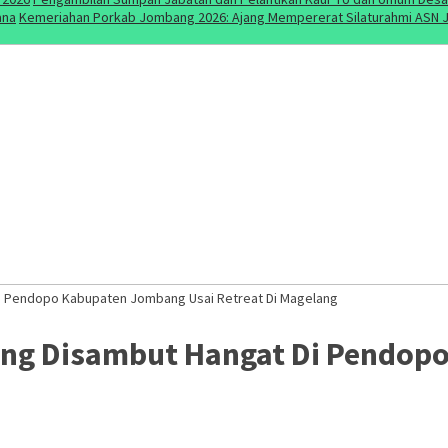
ana
Kemeriahan Porkab Jombang 2026: Ajang Mempererat Silaturahmi ASN J
Di Pendopo Kabupaten Jombang Usai Retreat Di Magelang
ang Disambut Hangat Di Pendop