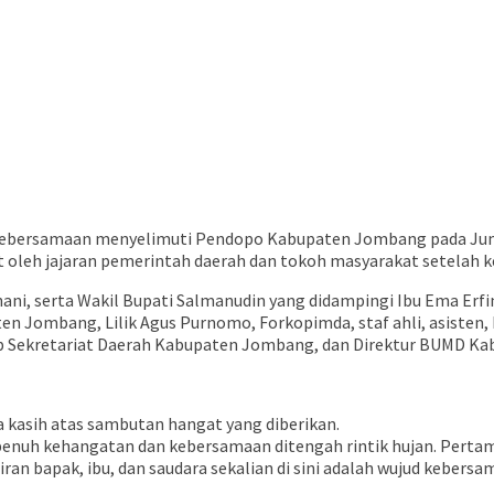
ebersamaan menyelimuti Pendopo Kabupaten Jombang pada Jumat,
ut oleh jajaran pemerintah daerah dan tokoh masyarakat setelah 
ahani, serta Wakil Bupati Salmanudin yang didampingi Ibu Ema Er
en Jombang, Lilik Agus Purnomo, Forkopimda, staf ahli, asisten,
p Sekretariat Daerah Kabupaten Jombang, dan Direktur BUMD K
kasih atas sambutan hangat yang diberikan.
penuh kehangatan dan kebersamaan ditengah rintik hujan. Perta
ran bapak, ibu, dan saudara sekalian di sini adalah wujud kebe