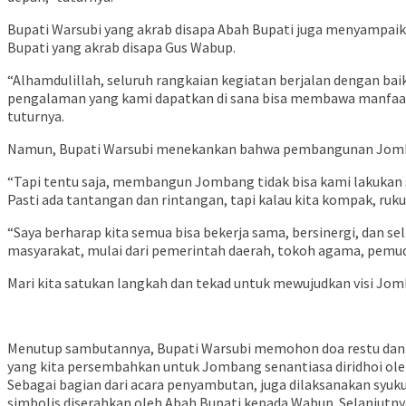
Bupati Warsubi yang akrab disapa Abah Bupati juga menyampaik
Bupati yang akrab disapa Gus Wabup.
“Alhamdulillah, seluruh rangkaian kegiatan berjalan dengan ba
pengalaman yang kami dapatkan di sana bisa membawa manfaa
tuturnya.
Namun, Bupati Warsubi menekankan bahwa pembangunan Jombang 
“Tapi tentu saja, membangun Jombang tidak bisa kami lakukan 
Pasti ada tantangan dan rintangan, tapi kalau kita kompak, ruku
“Saya berharap kita semua bisa bekerja sama, bersinergi, dan 
masyarakat, mulai dari pemerintah daerah, tokoh agama, pemud
Mari kita satukan langkah dan tekad untuk mewujudkan visi Jom
Menutup sambutannya, Bupati Warsubi memohon doa restu dan d
yang kita persembahkan untuk Jombang senantiasa diridhoi oleh
Sebagai bagian dari acara penyambutan, juga dilaksanakan sy
simbolis diserahkan oleh Abah Bupati kepada Wabup. Selanjut