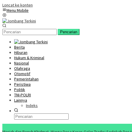
Loncat ke konten
Menu Mobile
Pencarian
Berita
Hiburan
Hukum & Kriminal
Nasional
Olahraga
Otomotif
Pemerintahan
Peristiwa
Politik
TNI-POLRI
Lainnya
Indeks
Konten Spesial
Meriah dan Penuh Khidmat, Warga Desa Keras Gelar Tradisi Sedekah Desa