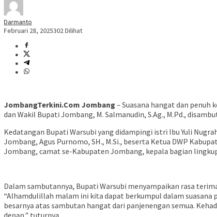
Darmanto
Februari 28, 2025
302 Dilihat
JombangTerkini.Com Jombang
– Suasana hangat dan penuh k
dan Wakil Bupati Jombang, M. Salmanudin, S.Ag., M.Pd., disamb
Kedatangan Bupati Warsubi yang didampingi istri Ibu Yuli Nugr
Jombang, Agus Purnomo, SH., M.Si., beserta Ketua DWP Kabupat
Jombang, camat se-Kabupaten Jombang, kepala bagian lingku
Dalam sambutannya, Bupati Warsubi menyampaikan rasa terima 
“Alhamdulillah malam ini kita dapat berkumpul dalam suasana 
besarnya atas sambutan hangat dari panjenengan semua. Kehadi
depan,” tuturnya.