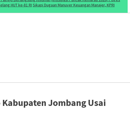
elang HUT ke-81 RI
Sikapi Dugaan Manuver Keuangan Manajer, KPRI
o Kabupaten Jombang Usai