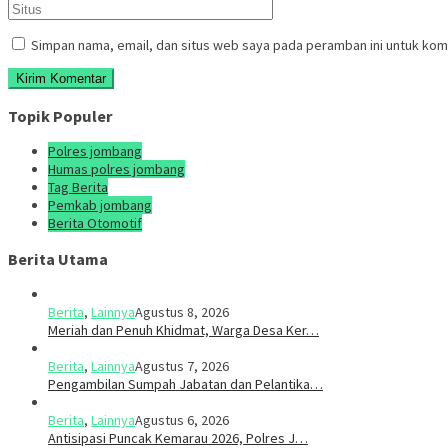
Simpan nama, email, dan situs web saya pada peramban ini untuk kom
Topik Populer
Polres jombang
Humas polres jombang
Tag Berita
Pemkab jombang
Berita Otomotif
Berita Utama
Berita
,
Lainnya
Agustus 8, 2026
Meriah dan Penuh Khidmat, Warga Desa Ker…
Berita
,
Lainnya
Agustus 7, 2026
Pengambilan Sumpah Jabatan dan Pelantika…
Berita
,
Lainnya
Agustus 6, 2026
Antisipasi Puncak Kemarau 2026, Polres J…