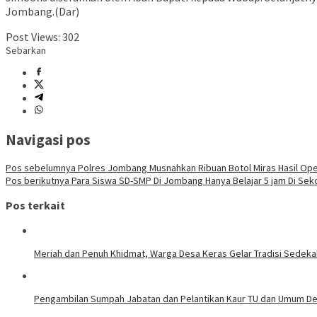
Jombang.(Dar)
Post Views:
302
Sebarkan
Navigasi pos
Pos sebelumnya
Polres Jombang Musnahkan Ribuan Botol Miras Hasil Op
Pos berikutnya
Para Siswa SD-SMP Di Jombang Hanya Belajar 5 jam Di Se
Pos terkait
Meriah dan Penuh Khidmat, Warga Desa Keras Gelar Tradisi Sedek
Pengambilan Sumpah Jabatan dan Pelantikan Kaur TU dan Umum De