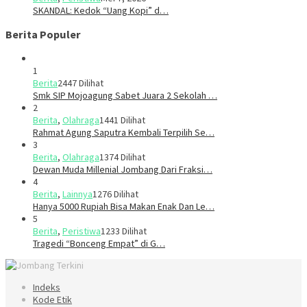
SKANDAL: Kedok “Uang Kopi” d…
Berita Populer
1
Berita
2447 Dilihat
Smk SIP Mojoagung Sabet Juara 2 Sekolah …
2
Berita
,
Olahraga
1441 Dilihat
Rahmat Agung Saputra Kembali Terpilih Se…
3
Berita
,
Olahraga
1374 Dilihat
Dewan Muda Millenial Jombang Dari Fraksi…
4
Berita
,
Lainnya
1276 Dilihat
Hanya 5000 Rupiah Bisa Makan Enak Dan Le…
5
Berita
,
Peristiwa
1233 Dilihat
Tragedi “Bonceng Empat” di G…
Indeks
Kode Etik