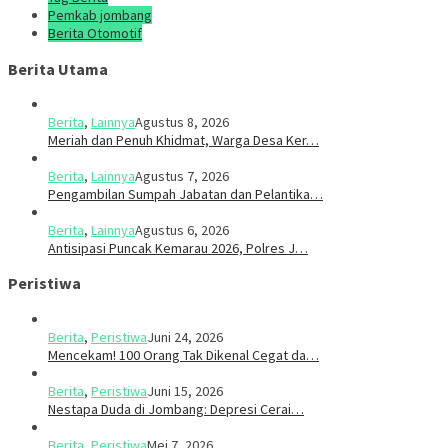
Pemkab jombang
Berita Otomotif
Berita Utama
Berita
,
Lainnya
Agustus 8, 2026
Meriah dan Penuh Khidmat, Warga Desa Ker…
Berita
,
Lainnya
Agustus 7, 2026
Pengambilan Sumpah Jabatan dan Pelantika…
Berita
,
Lainnya
Agustus 6, 2026
Antisipasi Puncak Kemarau 2026, Polres J…
Peristiwa
Berita
,
Peristiwa
Juni 24, 2026
Mencekam! 100 Orang Tak Dikenal Cegat da…
Berita
,
Peristiwa
Juni 15, 2026
​​Nestapa Duda di Jombang: Depresi Cerai…
Berita
,
Peristiwa
Mei 7, 2026