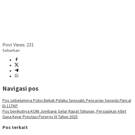
Post Views:
231
Sebarkan
Navigasi pos
Pos sebelumnya
Polisi Bekuk Pelaku Spesialis Pencurian Sepeda Pancal
Di 11TKP.
Pos berikutnya
KONI Jombang Gelar Rapat Tahunan, Persiapkan Atlet
Guna Kejar Prestasi Porprov IX Tahun 2025
Pos terkait