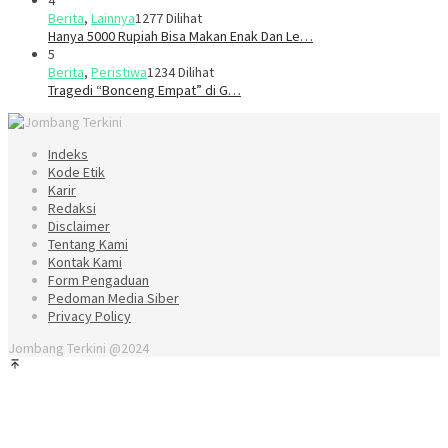
Berita
,
Lainnya
1277 Dilihat
Hanya 5000 Rupiah Bisa Makan Enak Dan Le…
5
Berita
,
Peristiwa
1234 Dilihat
Tragedi “Bonceng Empat” di G…
Indeks
Kode Etik
Karir
Redaksi
Disclaimer
Tentang Kami
Kontak Kami
Form Pengaduan
Pedoman Media Siber
Privacy Policy
Jombang Terkini @2024