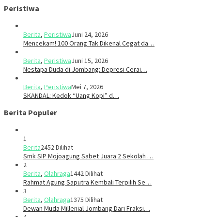
Peristiwa
Berita
,
Peristiwa
Juni 24, 2026
Mencekam! 100 Orang Tak Dikenal Cegat da…
Berita
,
Peristiwa
Juni 15, 2026
​​Nestapa Duda di Jombang: Depresi Cerai…
Berita
,
Peristiwa
Mei 7, 2026
SKANDAL: Kedok “Uang Kopi” d…
Berita Populer
1
Berita
2452 Dilihat
Smk SIP Mojoagung Sabet Juara 2 Sekolah …
2
Berita
,
Olahraga
1442 Dilihat
Rahmat Agung Saputra Kembali Terpilih Se…
3
Berita
,
Olahraga
1375 Dilihat
Dewan Muda Millenial Jombang Dari Fraksi…
4