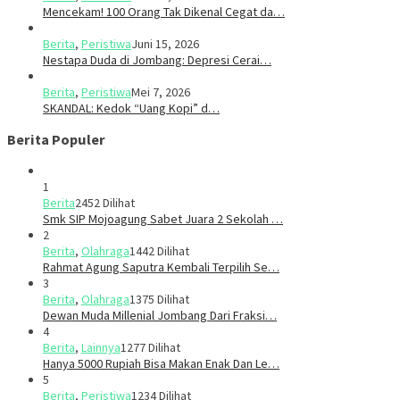
Mencekam! 100 Orang Tak Dikenal Cegat da…
Berita
,
Peristiwa
Juni 15, 2026
​​Nestapa Duda di Jombang: Depresi Cerai…
Berita
,
Peristiwa
Mei 7, 2026
SKANDAL: Kedok “Uang Kopi” d…
Berita Populer
1
Berita
2452 Dilihat
Smk SIP Mojoagung Sabet Juara 2 Sekolah …
2
Berita
,
Olahraga
1442 Dilihat
Rahmat Agung Saputra Kembali Terpilih Se…
3
Berita
,
Olahraga
1375 Dilihat
Dewan Muda Millenial Jombang Dari Fraksi…
4
Berita
,
Lainnya
1277 Dilihat
Hanya 5000 Rupiah Bisa Makan Enak Dan Le…
5
Berita
,
Peristiwa
1234 Dilihat