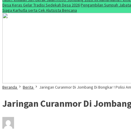
Desa Keras Gelar Tradisi Sedekah Desa 2026
Pengambilan Sumpah Jabatan
Siaga Karhutla serta Cek Alutsista Bencana
Beranda
Berita
Jaringan Curanmor Di Jombang Di Bongkar ! Polisi A
Jaringan Curanmor Di Jombang 