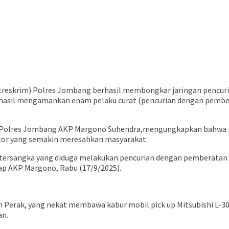
atreskrim) Polres Jombang berhasil membongkar jaringan pencu
berhasil mengamankan enam pelaku curat (pencurian dengan pember
m Polres Jombang AKP Margono Suhendra,mengungkapkan bahwa p
otor yang semakin meresahkan masyarakat.
ersangka yang diduga melakukan pencurian dengan pemberatan di
ap AKP Margono, Rabu (17/9/2025).
n Perak, yang nekat membawa kabur mobil pick up Mitsubishi L-30
an.