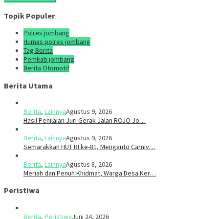
Topik Populer
Polres jombang
Humas polres jombang
Tag Berita
Pemkab jombang
Berita Otomotif
Berita Utama
Berita
,
Lainnya
Agustus 9, 2026
Hasil Penilaian Juri Gerak Jalan ROJO Jo…
Berita
,
Lainnya
Agustus 9, 2026
Semarakkan HUT RI ke-81, Menganto Carniv…
Berita
,
Lainnya
Agustus 8, 2026
Meriah dan Penuh Khidmat, Warga Desa Ker…
Peristiwa
Berita
,
Peristiwa
Juni 24, 2026