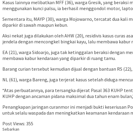
Kasus lainnya melibatkan MFF (36), warga Gresik, yang beraks
menggunakan kunci palsu, ia berhasil menggondol motor, laptop,
Sementara itu, MAYP (30), warga Mojowarno, tercatat dua kal
diparkir di sawah maupun kebun.
Aksi nekat juga dilakukan oleh AHW (20), residivis kasus cura
jendela dengan mencongkel bingkai kayu, lalu membawa kabur m
EA (21), warga Sidoarjo, juga tak ketinggalan beraksi dengan 
membawa kabur kendaraan yang diparkir di ruang tamu.
Barang curian tersebut kemudian dijual dengan bantuan RS (22)
NL (61), warga Bareng, juga terjerat kasus setelah diduga men
“Atas perbuatannya, para tersangka dijerat Pasal 363 KUHP te
KUHP dengan ancaman pidana maksimal dua tahun enam bulan,
Penangkapan jaringan curanmor ini menjadi bukti keseriusan 
untuk selalu waspada dan meningkatkan keamanan kendaraan m
Post Views:
355
Sebarkan