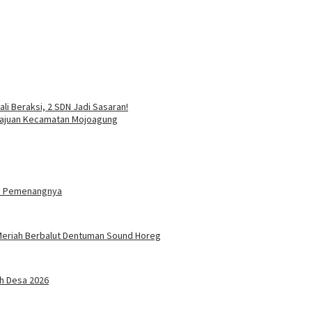
i Beraksi, 2 SDN Jadi Sasaran!
majuan Kecamatan Mojoagung
ama Pemenangnya
 Meriah Berbalut Dentuman Sound Horeg
ah Desa 2026