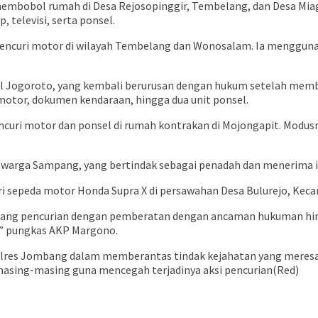
i membobol rumah di Desa Rejosopinggir, Tembelang, dan Desa M
 televisi, serta ponsel.
i mencuri motor di wilayah Tembelang dan Wonosalam. Ia menggu
s asal Jogoroto, yang kembali berurusan dengan hukum setelah mem
otor, dokumen kendaraan, hingga dua unit ponsel.
mencuri motor dan ponsel di rumah kontrakan di Mojongapit. Modu
, warga Sampang, yang bertindak sebagai penadah dan menerima im
curi sepeda motor Honda Supra X di persawahan Desa Bulurejo, Ke
ntang pencurian dengan pemberatan dengan ancaman hukuman hing
” pungkas AKP Margono.
Polres Jombang dalam memberantas tindak kejahatan yang meres
asing-masing guna mencegah terjadinya aksi pencurian(Red)