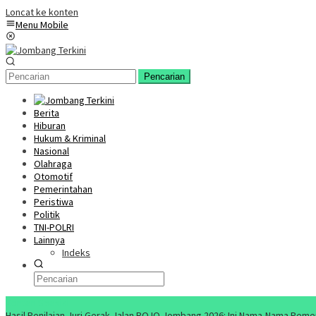
Loncat ke konten
Menu Mobile
Pencarian
Berita
Hiburan
Hukum & Kriminal
Nasional
Olahraga
Otomotif
Pemerintahan
Peristiwa
Politik
TNI-POLRI
Lainnya
Indeks
Konten Spesial
Hasil Penilaian Juri Gerak Jalan ROJO Jombang 2026: Ini Nama-Nama Pem