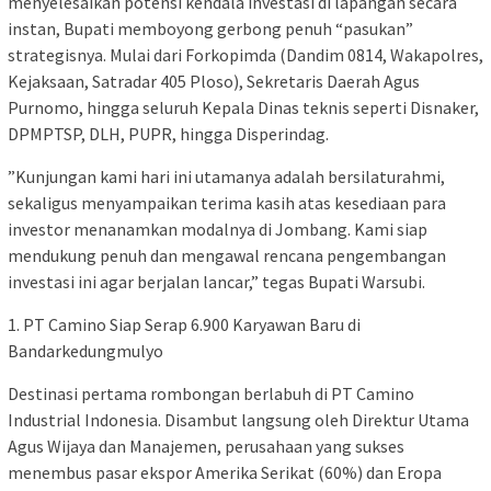
menyelesaikan potensi kendala investasi di lapangan secara
instan, Bupati memboyong gerbong penuh “pasukan”
strategisnya. Mulai dari Forkopimda (Dandim 0814, Wakapolres,
Kejaksaan, Satradar 405 Ploso), Sekretaris Daerah Agus
Purnomo, hingga seluruh Kepala Dinas teknis seperti Disnaker,
DPMPTSP, DLH, PUPR, hingga Disperindag.
​”Kunjungan kami hari ini utamanya adalah bersilaturahmi,
sekaligus menyampaikan terima kasih atas kesediaan para
investor menanamkan modalnya di Jombang. Kami siap
mendukung penuh dan mengawal rencana pengembangan
investasi ini agar berjalan lancar,” tegas Bupati Warsubi.
​1. PT Camino Siap Serap 6.900 Karyawan Baru di
Bandarkedungmulyo
​Destinasi pertama rombongan berlabuh di PT Camino
Industrial Indonesia. Disambut langsung oleh Direktur Utama
Agus Wijaya dan Manajemen, perusahaan yang sukses
menembus pasar ekspor Amerika Serikat (60%) dan Eropa