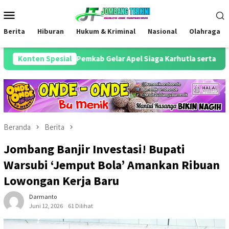
Loncat
Menu
ke
Mobile
konten
Berita
Hiburan
Hukum & Kriminal
Nasional
Olahraga
an Pemkab Gelar Apel Siaga Karhutla serta Cek Alutsista Bencana
Konten Spesial
Beranda
Berita
Jombang Banjir Investasi! Bupati
Warsubi ‘Jemput Bola’ Amankan Ribuan
Lowongan Kerja Baru
Darmanto
Juni 12, 2026
61 Dilihat