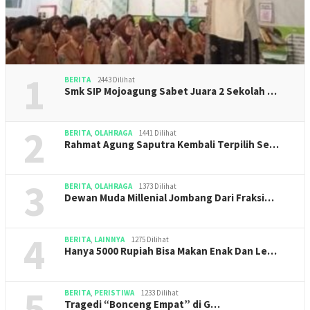
1
BERITA
2443 Dilihat
Smk SIP Mojoagung Sabet Juara 2 Sekolah …
2
BERITA
,
OLAHRAGA
1441 Dilihat
Rahmat Agung Saputra Kembali Terpilih Se…
3
BERITA
,
OLAHRAGA
1373 Dilihat
Dewan Muda Millenial Jombang Dari Fraksi…
4
BERITA
,
LAINNYA
1275 Dilihat
Hanya 5000 Rupiah Bisa Makan Enak Dan Le…
5
BERITA
,
PERISTIWA
1233 Dilihat
Tragedi “Bonceng Empat” di G…