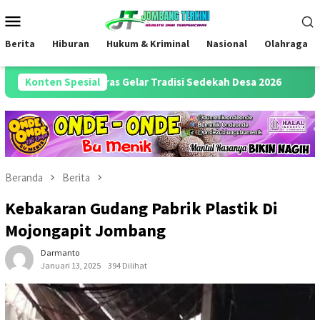
Loncat
Menu
ke
Mobile
konten
Berita
Hiburan
Hukum & Kriminal
Nasional
Olahraga
Desa Keras Gelar Tradisi Sedekah Desa 2026
Konten Spesial
Pengambilan
Beranda
Berita
Kebakaran Gudang Pabrik Plastik Di
Mojongapit Jombang
Darmanto
Januari 13, 2025
394 Dilihat