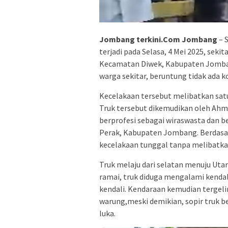
Jombang terkini.Com Jombang
– 
terjadi pada Selasa, 4 Mei 2025, seki
Kecamatan Diwek, Kabupaten Jomba
warga sekitar, beruntung tidak ada k
Kecelakaan tersebut melibatkan satu
Truk tersebut dikemudikan oleh Ahma
berprofesi sebagai wiraswasta dan b
Perak, Kabupaten Jombang. Berdasar
kecelakaan tunggal tanpa melibatka
Truk melaju dari selatan menuju Utar
ramai, truk diduga mengalami kend
kendali. Kendaraan kemudian tergel
warung,meski demikian, sopir truk b
luka.