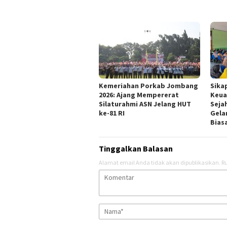
Kemeriahan Porkab Jombang
Sika
2026: Ajang Mempererat
Keua
Silaturahmi ASN Jelang HUT
Seja
ke-81 RI
Gela
Bias
Tinggalkan Balasan
Alamat email Anda tidak akan dipublikasikan.
Ru