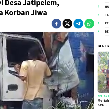
i Desa Jatipelem,
HU
a Korban Jiwa
TA
PE
BE
BERIT
BERITA
,
Meriah
Ker…