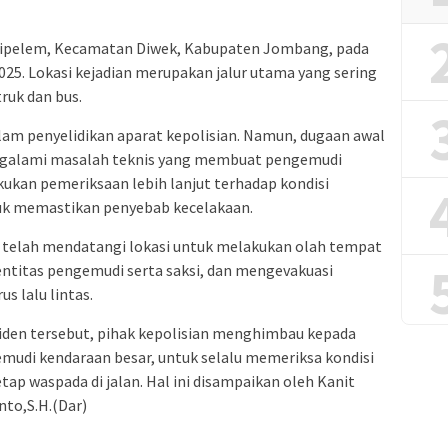
 Jatipelem, Kecamatan Diwek, Kabupaten Jombang, pada
 2025. Lokasi kejadian merupakan jalur utama yang sering
ruk dan bus.
lam penyelidikan aparat kepolisian. Namun, dugaan awal
galami masalah teknis yang membuat pengemudi
kukan pemeriksaan lebih lanjut terhadap kondisi
uk memastikan penyebab kecelakaan.
k telah mendatangi lokasi untuk melakukan olah tempat
entitas pengemudi serta saksi, dan mengevakuasi
s lalu lintas.
siden tersebut, pihak kepolisian menghimbau kepada
mudi kendaraan besar, untuk selalu memeriksa kondisi
ap waspada di jalan. Hal ini disampaikan oleh Kanit
to,S.H.(Dar)