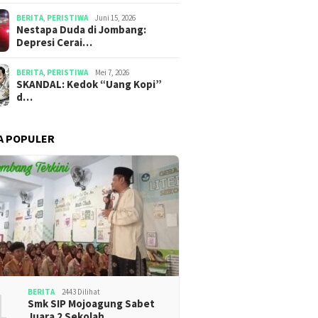
BERITA
,
PERISTIWA
Juni 15, 2026
​​Nestapa Duda di Jombang:
Depresi Cerai…
BERITA
,
PERISTIWA
Mei 7, 2026
SKANDAL: Kedok “Uang Kopi”
d…
A POPULER
1
BERITA
2443 Dilihat
Smk SIP Mojoagung Sabet
Juara 2 Sekolah …