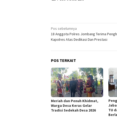
Navigasi
Pos sebelumnya
18 Anggota Polres Jombang Terima Peng
pos
Kapolres Atas Dedikasi Dan Prestasi
POS TERKAIT
Peng
Meriah dan Penuh Khidmat,
Jaba
Warga Desa Keras Gelar
TU d
Tradisi Sedekah Desa 2026
Berl