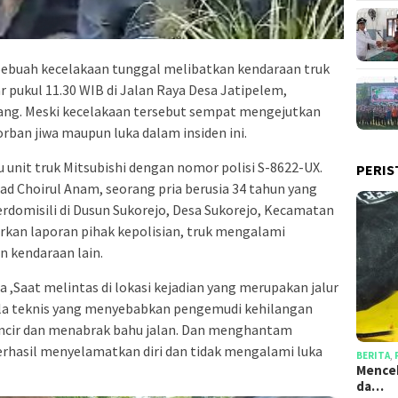
Sebuah kecelakaan tunggal melibatkan kendaraan truk
tar pukul 11.30 WIB di Jalan Raya Desa Jatipelem,
ng. Meski kecelakaan tersebut sempat mengejutkan
orban jiwa maupun luka dalam insiden ini.
 unit truk Mitsubishi dengan nomor polisi S-8622-UX.
PERIS
d Choirul Anam, seorang pria berusia 34 tahun yang
erdomisili di Dusun Sukorejo, Desa Sukorejo, Kecamatan
kan laporan pihak kepolisian, truk mengalami
n kendaraan lain.
a ,Saat melintas di lokasi kejadian yang merupakan jalur
ala teknis yang menyebabkan pengemudi kehilangan
incir dan menabrak bahu jalan. Dan menghantam
erhasil menyelamatkan diri dan tidak mengalami luka
BERITA
,
Mencek
da…