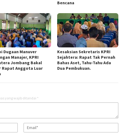
Bencana
pi Dugaan Manuver
Kesaksian Sekretaris KPRI
ngan Manajer, KPRI
Sejahtera: Rapat Tak Pernah
htera Jombang Bakal
Bahas Aset, Tahu-Tahu Ada
r Rapat Anggota Luar
Dua Pembukuan.
a
as yang wajib ditandai
*