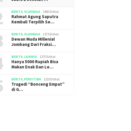
2
BERITA
,
OLAHRAGA
1440 Dilihat
Rahmat Agung Saputra
Kembali Terpilih Se…
3
BERITA
,
OLAHRAGA
1373 Dilihat
Dewan Muda Millenial
Jombang Dari Fraksi…
4
BERITA
,
LAINNYA
1275 Dilihat
Hanya 5000 Rupiah Bisa
Makan Enak Dan Le…
5
BERITA
,
PERISTIWA
1233 Dilihat
Tragedi “Bonceng Empat”
di G…