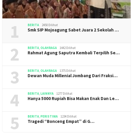
1
BERITA
2450 Dilihat
Smk SIP Mojoagung Sabet Juara 2 Sekolah …
2
BERITA
,
OLAHRAGA
1442 Dilihat
Rahmat Agung Saputra Kembali Terpilih Se…
3
BERITA
,
OLAHRAGA
1375 Dilihat
Dewan Muda Millenial Jombang Dari Fraksi…
4
BERITA
,
LAINNYA
1277 Dilihat
Hanya 5000 Rupiah Bisa Makan Enak Dan Le…
5
BERITA
,
PERISTIWA
1234 Dilihat
Tragedi “Bonceng Empat” di G…