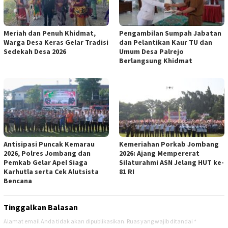
Meriah dan Penuh Khidmat,
Pengambilan Sumpah Jabatan
Warga Desa Keras Gelar Tradisi
dan Pelantikan Kaur TU dan
Sedekah Desa 2026
Umum Desa Palrejo
Berlangsung Khidmat
Antisipasi Puncak Kemarau
Kemeriahan Porkab Jombang
2026, Polres Jombang dan
2026: Ajang Mempererat
Pemkab Gelar Apel Siaga
Silaturahmi ASN Jelang HUT ke-
Karhutla serta Cek Alutsista
81 RI
Bencana
Tinggalkan Balasan
Alamat email Anda tidak akan dipublikasikan.
Ruas yang wajib ditandai
*