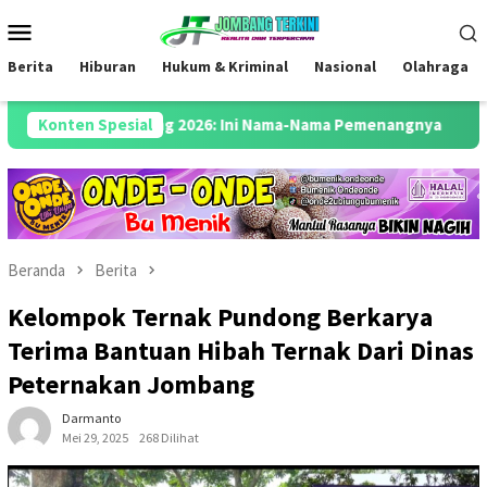
Loncat
Menu
ke
Mobile
konten
Berita
Hiburan
Hukum & Kriminal
Nasional
Olahraga
ROJO Jombang 2026: Ini Nama-Nama Pemenangnya
Konten Spesial
Semarakka
Beranda
Berita
Kelompok Ternak Pundong Berkarya
Terima Bantuan Hibah Ternak Dari Dinas
Peternakan Jombang
Darmanto
Mei 29, 2025
268 Dilihat