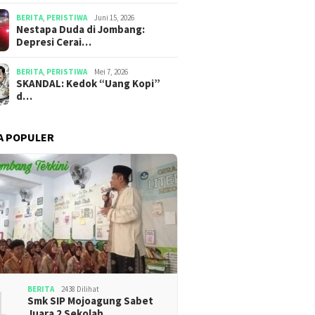
BERITA
,
PERISTIWA
Juni 15, 2026
​​Nestapa Duda di Jombang:
Depresi Cerai…
BERITA
,
PERISTIWA
Mei 7, 2026
SKANDAL: Kedok “Uang Kopi”
d…
A POPULER
1
BERITA
2438 Dilihat
Smk SIP Mojoagung Sabet
Juara 2 Sekolah …