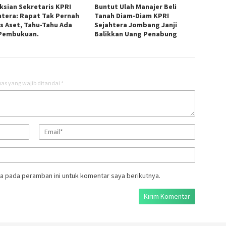
ksian Sekretaris KPRI
Buntut Ulah Manajer Beli
htera: Rapat Tak Pernah
Tanah Diam-Diam KPRI
s Aset, Tahu-Tahu Ada
Sejahtera Jombang Janji
Pembukuan.
Balikkan Uang Penabung
as yang wajib ditandai
*
a pada peramban ini untuk komentar saya berikutnya.