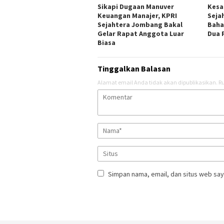
Sikapi Dugaan Manuver
Kesa
Keuangan Manajer, KPRI
Seja
Sejahtera Jombang Bakal
Baha
Gelar Rapat Anggota Luar
Dua 
Biasa
Tinggalkan Balasan
Alamat email Anda tidak akan dipublikasikan.
Ru
Simpan nama, email, dan situs web say