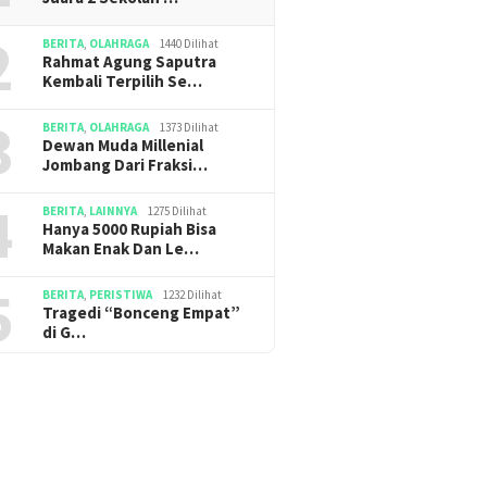
2
BERITA
,
OLAHRAGA
1440 Dilihat
Rahmat Agung Saputra
Kembali Terpilih Se…
3
BERITA
,
OLAHRAGA
1373 Dilihat
Dewan Muda Millenial
Jombang Dari Fraksi…
4
BERITA
,
LAINNYA
1275 Dilihat
Hanya 5000 Rupiah Bisa
Makan Enak Dan Le…
5
BERITA
,
PERISTIWA
1232 Dilihat
Tragedi “Bonceng Empat”
di G…