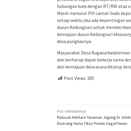
hubungan baik dengan RT/RW atau org
Masih menurut Plh camat Gudo kepala
setiap waktu jika ada kepentingan wa
dusun Kedungsari untuk memberikan
kemajuan dusun Kedungsari khususnya
desa.pungkasnya.
Masyarakat Desa Bugasurkedaleman 
dan berharap dapat bekerja sama de
dan kemajuan desa.acara ditutup de
Post Views:
205
Navigasi
Pos sebelumnya
Ratusan Hektare Tanaman Jagung Di Jom
pos
Diserang Hama Tikus Petani Gagal Panen