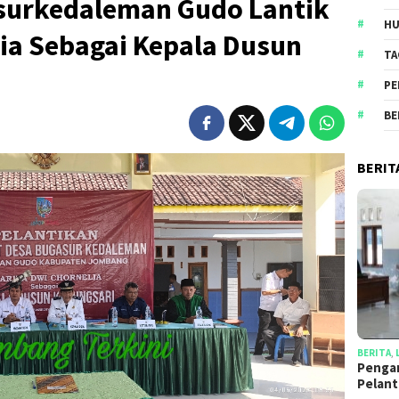
surkedaleman Gudo Lantik
HU
lia Sebagai Kepala Dusun
TA
PE
BE
BERIT
BERITA
,
Penga
Pelan