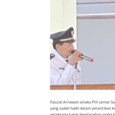
Faizzal Arriawan selaku Plh camat 
yang sudah hadir dalam pelantikan ke
pelaksana tugas kewilayahan,maka k