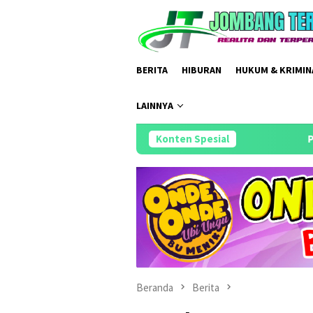
Loncat
ke
konten
BERITA
HIBURAN
HUKUM & KRIMIN
LAINNYA
Konten Spesial
Pengambilan Sumpah Jaba
Beranda
Berita