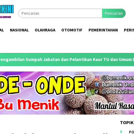
Pencarian
AL
NASIONAL
OLAHRAGA
OTOMOTIF
PEMERINTAHAN
PERI
tan dan Pelantikan Kaur TU dan Umum Desa Palrejo Berlangsung
TOPIK
PO