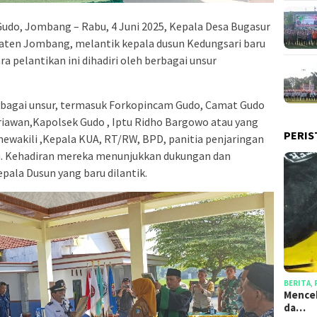
udo, Jombang – Rabu, 4 Juni 2025, Kepala Desa Bugasur
ten Jombang, melantik kepala dusun Kedungsari baru
a pelantikan ini dihadiri oleh berbagai unsur
erbagai unsur, termasuk Forkopincam Gudo, Camat Gudo
rriawan,Kapolsek Gudo , Iptu Ridho Bargowo atau yang
PERIS
ewakili ,Kepala KUA, RT/RW, BPD, panitia penjaringan
n. Kehadiran mereka menunjukkan dukungan dan
ala Dusun yang baru dilantik.
BERITA
,
Mencek
da…