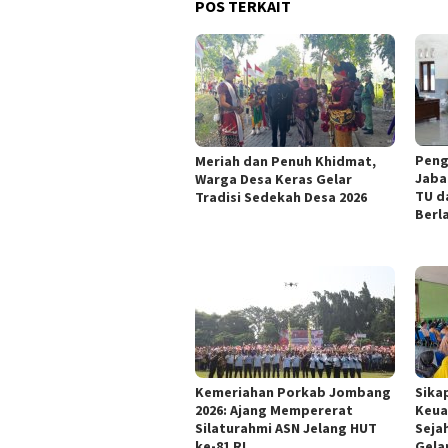
POS TERKAIT
Peng
Meriah dan Penuh Khidmat,
Jaba
Warga Desa Keras Gelar
TU d
Tradisi Sedekah Desa 2026
Berl
Kemeriahan Porkab Jombang
Sika
2026: Ajang Mempererat
Keua
Silaturahmi ASN Jelang HUT
Seja
ke-81 RI
Gela