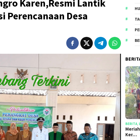
ngro Karen,Resmi Lantik
HU
si Perencanaan Desa
TA
PE
BE
BERIT
BERITA
,
Meriah
Ker…