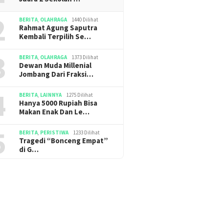
2
BERITA
,
OLAHRAGA
1440 Dilihat
Rahmat Agung Saputra
Kembali Terpilih Se…
3
BERITA
,
OLAHRAGA
1373 Dilihat
Dewan Muda Millenial
Jombang Dari Fraksi…
4
BERITA
,
LAINNYA
1275 Dilihat
Hanya 5000 Rupiah Bisa
Makan Enak Dan Le…
5
BERITA
,
PERISTIWA
1233 Dilihat
Tragedi “Bonceng Empat”
di G…