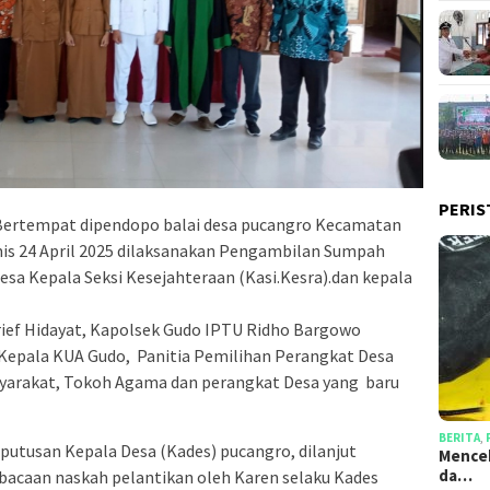
PERIS
Bertempat dipendopo balai desa pucangro Kecamatan
s 24 April 2025 dilaksanakan Pengambilan Sumpah
sa Kepala Seksi Kesejahteraan (Kasi.Kesra).dan kepala
Arief Hidayat, Kapolsek Gudo IPTU Ridho Bargowo
Kepala KUA Gudo, Panitia Pemilihan Perangkat Desa
arakat, Tokoh Agama dan perangkat Desa yang baru
BERITA
,
putusan Kepala Desa (Kades) pucangro, dilanjut
Mencek
da…
acaan naskah pelantikan oleh Karen selaku Kades