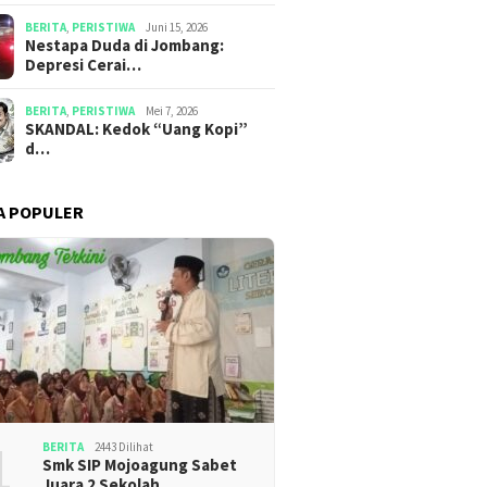
BERITA
,
PERISTIWA
Juni 15, 2026
​​Nestapa Duda di Jombang:
Depresi Cerai…
BERITA
,
PERISTIWA
Mei 7, 2026
SKANDAL: Kedok “Uang Kopi”
d…
A POPULER
1
BERITA
2443 Dilihat
Smk SIP Mojoagung Sabet
Juara 2 Sekolah …