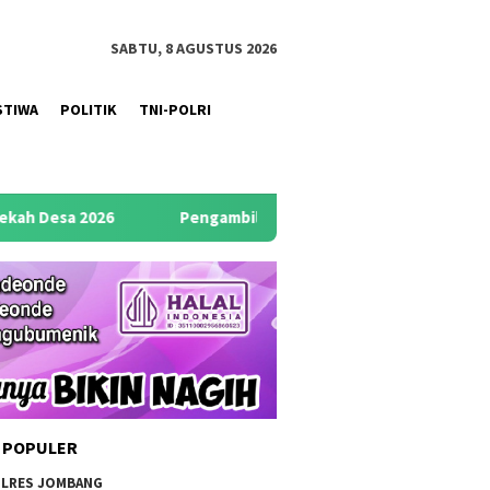
SABTU, 8 AGUSTUS 2026
STIWA
POLITIK
TNI-POLRI
ngambilan Sumpah Jabatan dan Pelantikan Kaur TU dan Umum De
 POPULER
LRES JOMBANG