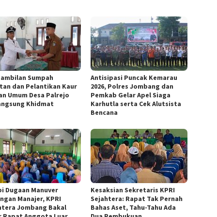
ambilan Sumpah
Antisipasi Puncak Kemarau
tan dan Pelantikan Kaur
2026, Polres Jombang dan
an Umum Desa Palrejo
Pemkab Gelar Apel Siaga
angsung Khidmat
Karhutla serta Cek Alutsista
Bencana
pi Dugaan Manuver
Kesaksian Sekretaris KPRI
ngan Manajer, KPRI
Sejahtera: Rapat Tak Pernah
htera Jombang Bakal
Bahas Aset, Tahu-Tahu Ada
r Rapat Anggota Luar
Dua Pembukuan.