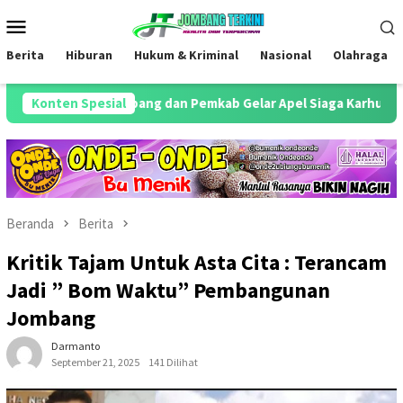
Loncat
Menu
ke
Mobile
konten
Berita
Hiburan
Hukum & Kriminal
Nasional
Olahraga
olres Jombang dan Pemkab Gelar Apel Siaga Karhutla serta Cek A
Konten Spesial
Beranda
Berita
Kritik Tajam Untuk Asta Cita : Terancam
Jadi ” Bom Waktu” Pembangunan
Jombang
Darmanto
September 21, 2025
141 Dilihat