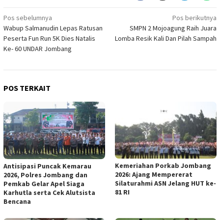
Navigasi
Pos sebelumnya
Pos berikutnya
Wabup Salmanudin Lepas Ratusan
SMPN 2 Mojoagung Raih Juara
pos
Peserta Fun Run 5K Dies Natalis
Lomba Resik Kali Dan Pilah Sampah
Ke- 60 UNDAR Jombang
POS TERKAIT
Kemeriahan Porkab Jombang
Antisipasi Puncak Kemarau
2026: Ajang Mempererat
2026, Polres Jombang dan
Silaturahmi ASN Jelang HUT ke-
Pemkab Gelar Apel Siaga
81 RI
Karhutla serta Cek Alutsista
Bencana