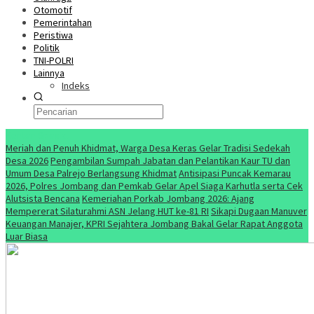
Otomotif
Pemerintahan
Peristiwa
Politik
TNI-POLRI
Lainnya
Indeks
Konten Spesial
Meriah dan Penuh Khidmat, Warga Desa Keras Gelar Tradisi Sedekah
Desa 2026
Pengambilan Sumpah Jabatan dan Pelantikan Kaur TU dan
Umum Desa Palrejo Berlangsung Khidmat
Antisipasi Puncak Kemarau
2026, Polres Jombang dan Pemkab Gelar Apel Siaga Karhutla serta Cek
Alutsista Bencana
Kemeriahan Porkab Jombang 2026: Ajang
Mempererat Silaturahmi ASN Jelang HUT ke-81 RI
Sikapi Dugaan Manuver
Keuangan Manajer, KPRI Sejahtera Jombang Bakal Gelar Rapat Anggota
Luar Biasa