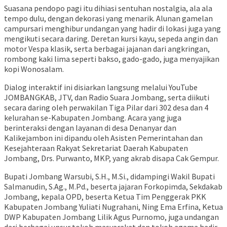
Suasana pendopo pagi itu dihiasi sentuhan nostalgia, ala ala
tempo dulu, dengan dekorasi yang menarik. Alunan gamelan
campursari menghibur undangan yang hadir di lokasi juga yang
mengikuti secara daring. Deretan kursi kayu, sepeda angin dan
motor Vespa klasik, serta berbagai jajanan dari angkringan,
rombong kaki lima seperti bakso, gado-gado, juga menyajikan
kopi Wonosalam.
Dialog interaktif ini disiarkan langsung melalui YouTube
JOMBANGKAB, JTV, dan Radio Suara Jombang, serta diikuti
secara daring oleh perwakilan Tiga Pilar dari 302 desa dan 4
kelurahan se-Kabupaten Jombang. Acara yang juga
berinteraksi dengan layanan di desa Denanyar dan
Kalikejambon ini dipandu oleh Asisten Pemerintahan dan
Kesejahteraan Rakyat Sekretariat Daerah Kabupaten
Jombang, Drs. Purwanto, MKP, yang akrab disapa Cak Gempur.
Bupati Jombang Warsubi, S.H., M.Si., didampingi Wakil Bupati
Salmanudin, S.Ag., M.Pd., beserta jajaran Forkopimda, Sekdakab
Jombang, kepala OPD, beserta Ketua Tim Penggerak PKK
Kabupaten Jombang Yuliati Nugrahani, Ning Ema Erfina, Ketua
DWP Kabupaten Jombang Lilik Agus Purnomo, juga undangan