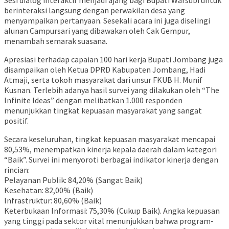
Sesi dialog interaktif menjadi ajang bagi Bupati Warsubi untuk
berinteraksi langsung dengan perwakilan desa yang
menyampaikan pertanyaan. Sesekali acara ini juga diselingi
alunan Campursari yang dibawakan oleh Cak Gempur,
menambah semarak suasana.
Apresiasi terhadap capaian 100 hari kerja Bupati Jombang juga
disampaikan oleh Ketua DPRD Kabupaten Jombang, Hadi
Atmaji, serta tokoh masyarakat dari unsur FKUB H. Munif
Kusnan. Terlebih adanya hasil survei yang dilakukan oleh “The
Infinite Ideas” dengan melibatkan 1.000 responden
menunjukkan tingkat kepuasan masyarakat yang sangat
positif.
Secara keseluruhan, tingkat kepuasan masyarakat mencapai
80,53%, menempatkan kinerja kepala daerah dalam kategori
“Baik”. Survei ini menyoroti berbagai indikator kinerja dengan
rincian:
Pelayanan Publik: 84,20% (Sangat Baik)
Kesehatan: 82,00% (Baik)
Infrastruktur: 80,60% (Baik)
Keterbukaan Informasi: 75,30% (Cukup Baik). Angka kepuasan
yang tinggi pada sektor vital menunjukkan bahwa program-