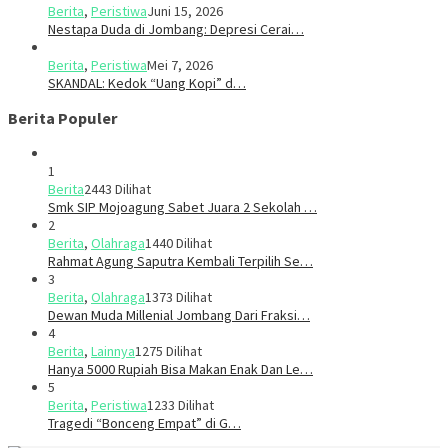
Berita
,
Peristiwa
Juni 15, 2026
​​Nestapa Duda di Jombang: Depresi Cerai…
Berita
,
Peristiwa
Mei 7, 2026
SKANDAL: Kedok “Uang Kopi” d…
Berita Populer
1
Berita
2443 Dilihat
Smk SIP Mojoagung Sabet Juara 2 Sekolah …
2
Berita
,
Olahraga
1440 Dilihat
Rahmat Agung Saputra Kembali Terpilih Se…
3
Berita
,
Olahraga
1373 Dilihat
Dewan Muda Millenial Jombang Dari Fraksi…
4
Berita
,
Lainnya
1275 Dilihat
Hanya 5000 Rupiah Bisa Makan Enak Dan Le…
5
Berita
,
Peristiwa
1233 Dilihat
Tragedi “Bonceng Empat” di G…