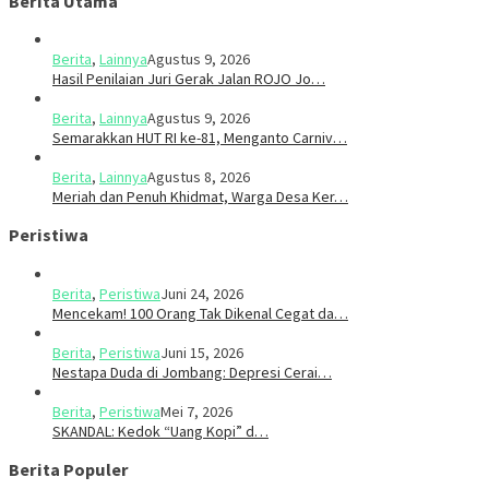
Berita Utama
Berita
,
Lainnya
Agustus 9, 2026
Hasil Penilaian Juri Gerak Jalan ROJO Jo…
Berita
,
Lainnya
Agustus 9, 2026
Semarakkan HUT RI ke-81, Menganto Carniv…
Berita
,
Lainnya
Agustus 8, 2026
Meriah dan Penuh Khidmat, Warga Desa Ker…
Peristiwa
Berita
,
Peristiwa
Juni 24, 2026
Mencekam! 100 Orang Tak Dikenal Cegat da…
Berita
,
Peristiwa
Juni 15, 2026
​​Nestapa Duda di Jombang: Depresi Cerai…
Berita
,
Peristiwa
Mei 7, 2026
SKANDAL: Kedok “Uang Kopi” d…
Berita Populer