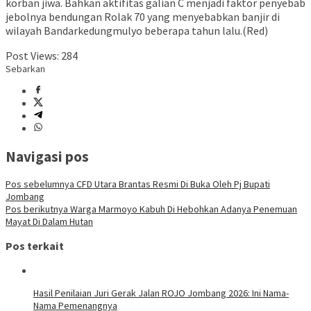
korban jiwa. Bahkan aktifitas galian C menjadi faktor penyebab
jebolnya bendungan Rolak 70 yang menyebabkan banjir di
wilayah Bandarkedungmulyo beberapa tahun lalu.(Red)
Post Views:
284
Sebarkan
Navigasi pos
Pos sebelumnya
CFD Utara Brantas Resmi Di Buka Oleh Pj Bupati
Jombang
Pos berikutnya
Warga Marmoyo Kabuh Di Hebohkan Adanya Penemuan
Mayat Di Dalam Hutan
Pos terkait
Hasil Penilaian Juri Gerak Jalan ROJO Jombang 2026: Ini Nama-
Nama Pemenangnya