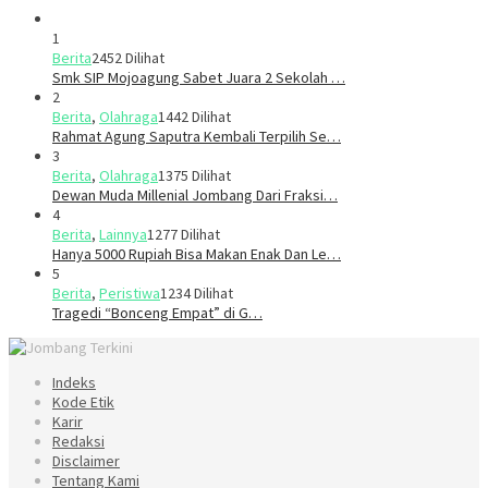
1
Berita
2452 Dilihat
Smk SIP Mojoagung Sabet Juara 2 Sekolah …
2
Berita
,
Olahraga
1442 Dilihat
Rahmat Agung Saputra Kembali Terpilih Se…
3
Berita
,
Olahraga
1375 Dilihat
Dewan Muda Millenial Jombang Dari Fraksi…
4
Berita
,
Lainnya
1277 Dilihat
Hanya 5000 Rupiah Bisa Makan Enak Dan Le…
5
Berita
,
Peristiwa
1234 Dilihat
Tragedi “Bonceng Empat” di G…
Indeks
Kode Etik
Karir
Redaksi
Disclaimer
Tentang Kami