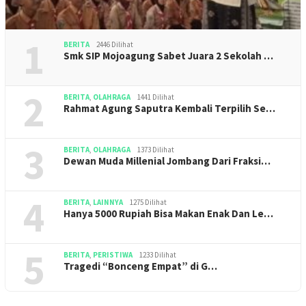
1
BERITA
2446 Dilihat
Smk SIP Mojoagung Sabet Juara 2 Sekolah …
2
BERITA
,
OLAHRAGA
1441 Dilihat
Rahmat Agung Saputra Kembali Terpilih Se…
3
BERITA
,
OLAHRAGA
1373 Dilihat
Dewan Muda Millenial Jombang Dari Fraksi…
4
BERITA
,
LAINNYA
1275 Dilihat
Hanya 5000 Rupiah Bisa Makan Enak Dan Le…
5
BERITA
,
PERISTIWA
1233 Dilihat
Tragedi “Bonceng Empat” di G…