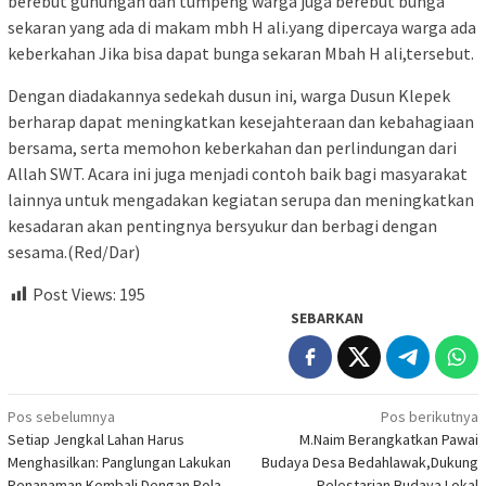
berebut gunungan dan tumpeng warga juga berebut bunga
sekaran yang ada di makam mbh H ali.yang dipercaya warga ada
keberkahan Jika bisa dapat bunga sekaran Mbah H ali,tersebut.
Dengan diadakannya sedekah dusun ini, warga Dusun Klepek
berharap dapat meningkatkan kesejahteraan dan kebahagiaan
bersama, serta memohon keberkahan dan perlindungan dari
Allah SWT. Acara ini juga menjadi contoh baik bagi masyarakat
lainnya untuk mengadakan kegiatan serupa dan meningkatkan
kesadaran akan pentingnya bersyukur dan berbagi dengan
sesama.(Red/Dar)
Post Views:
195
SEBARKAN
Navigasi
Pos sebelumnya
Pos berikutnya
Setiap Jengkal Lahan Harus
M.Naim Berangkatkan Pawai
pos
Menghasilkan: Panglungan Lakukan
Budaya Desa Bedahlawak,Dukung
Penanaman Kembali Dengan Pola
Pelestarian Budaya Lokal