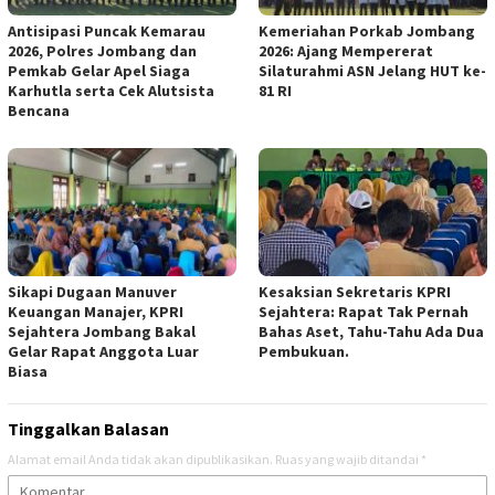
Antisipasi Puncak Kemarau
Kemeriahan Porkab Jombang
2026, Polres Jombang dan
2026: Ajang Mempererat
Pemkab Gelar Apel Siaga
Silaturahmi ASN Jelang HUT ke-
Karhutla serta Cek Alutsista
81 RI
Bencana
Sikapi Dugaan Manuver
Kesaksian Sekretaris KPRI
Keuangan Manajer, KPRI
Sejahtera: Rapat Tak Pernah
Sejahtera Jombang Bakal
Bahas Aset, Tahu-Tahu Ada Dua
Gelar Rapat Anggota Luar
Pembukuan.
Biasa
Tinggalkan Balasan
Alamat email Anda tidak akan dipublikasikan.
Ruas yang wajib ditandai
*