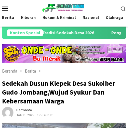
Loncat
Menu
ke
Mobile
konten
Berita
Hiburan
Hukum & Kriminal
Nasional
Olahraga
Gelar Tradisi Sedekah Desa 2026
Konten Spesial
Pengambilan Sumpah Ja
Beranda
Berita
Sedekah Dusun Klepek Desa Sukoiber
Gudo Jombang,Wujud Syukur Dan
Kebersamaan Warga
Darmanto
Juli 11, 2025
195 Dilihat