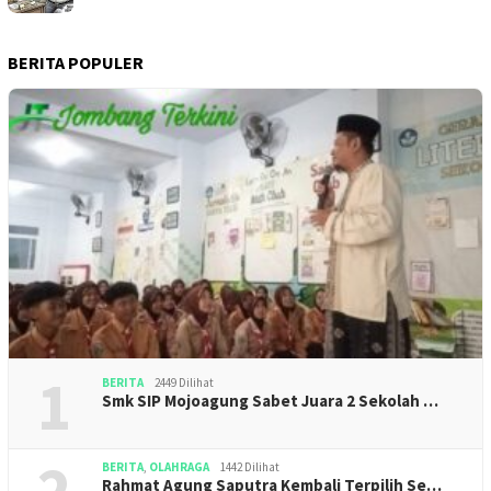
BERITA POPULER
1
BERITA
2449 Dilihat
Smk SIP Mojoagung Sabet Juara 2 Sekolah …
2
BERITA
,
OLAHRAGA
1442 Dilihat
Rahmat Agung Saputra Kembali Terpilih Se…