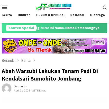
Loncat
Menu
ke
Mobile
konten
Berita
Hiburan
Hukum & Kriminal
Nasional
Olahraga
JO Jombang 2026: Ini Nama-Nama Pemenangnya
Konten Spesial
Semarakkan 
Beranda
Berita
Abah Warsubi Lakukan Tanam Padi Di
Kendalsari Sumobito Jombang
Darmanto
April 11, 2025
237 Dilihat