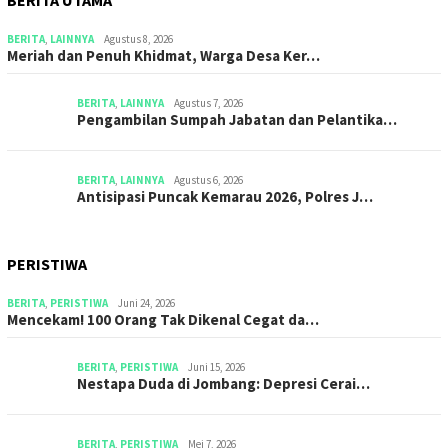
BERITA
,
LAINNYA
Agustus 8, 2026
Meriah dan Penuh Khidmat, Warga Desa Ker…
BERITA
,
LAINNYA
Agustus 7, 2026
Pengambilan Sumpah Jabatan dan Pelantika…
BERITA
,
LAINNYA
Agustus 6, 2026
Antisipasi Puncak Kemarau 2026, Polres J…
PERISTIWA
BERITA
,
PERISTIWA
Juni 24, 2026
Mencekam! 100 Orang Tak Dikenal Cegat da…
BERITA
,
PERISTIWA
Juni 15, 2026
​​Nestapa Duda di Jombang: Depresi Cerai…
BERITA
,
PERISTIWA
Mei 7, 2026