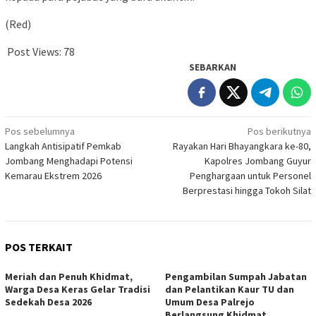
(Red)
Post Views:
78
SEBARKAN
Navigasi
Pos sebelumnya
Pos berikutnya
Langkah Antisipatif Pemkab
Rayakan Hari Bhayangkara ke-80,
pos
Jombang Menghadapi Potensi
Kapolres Jombang Guyur
Kemarau Ekstrem 2026
Penghargaan untuk Personel
Berprestasi hingga Tokoh Silat
POS TERKAIT
Meriah dan Penuh Khidmat,
Pengambilan Sumpah Jabatan
Warga Desa Keras Gelar Tradisi
dan Pelantikan Kaur TU dan
Sedekah Desa 2026
Umum Desa Palrejo
Berlangsung Khidmat