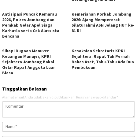
Antisipasi Puncak Kemarau
Kemeriahan Porkab Jombang
2026, Polres Jombang dan
2026: Ajang Mempererat
Pemkab Gelar Apel Siaga
Silaturahmi ASN Jelang HUT ke-
Karhutla serta Cek Alutsista
81 RI
Bencana
Sikapi Dugaan Manuver
Kesaksian Sekretaris KPRI
Keuangan Manajer, KPRI
Sejahtera: Rapat Tak Pernah
Sejahtera Jombang Bakal
Bahas Aset, Tahu-Tahu Ada Dua
Gelar Rapat Anggota Luar
Pembukuan.
Biasa
Tinggalkan Balasan
Alamat email Anda tidak akan dipublikasikan.
Ruas yang wajib ditandai
*