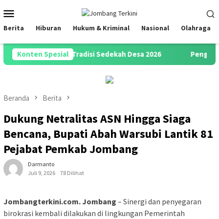
Loncat
Menu
ke
Mobile
konten
Berita
Hiburan
Hukum & Kriminal
Nasional
Olahraga
eras Gelar Tradisi Sedekah Desa 2026
Konten Spesial
Pengambilan Sump
Beranda
Berita
Dukung Netralitas ASN Hingga Siaga
Bencana, Bupati Abah Warsubi Lantik 81
Pejabat Pemkab Jombang
Darmanto
Juli 9, 2026
78 Dilihat
Jombangterkini.com. Jombang
– Sinergi dan penyegaran
birokrasi kembali dilakukan di lingkungan Pemerintah