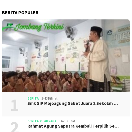
BERITA POPULER
1
BERITA
2443 Dilihat
Smk SIP Mojoagung Sabet Juara 2 Sekolah …
2
BERITA
,
OLAHRAGA
1440 Dilihat
Rahmat Agung Saputra Kembali Terpilih Se…