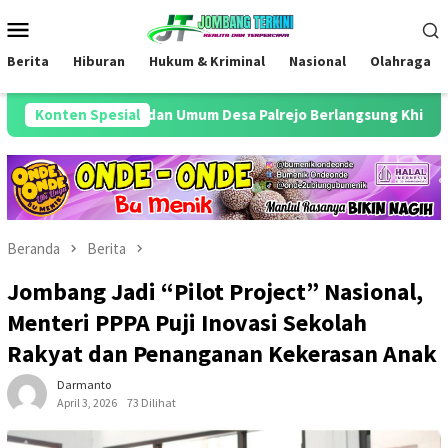
Loncat
Menu
ke
Mobile
konten
Berita
Hiburan
Hukum & Kriminal
Nasional
Olahraga
aur TU dan Umum Desa Palrejo Berlangsung Khidmat
Konten Spesial
Anti
Beranda
Berita
Jombang Jadi “Pilot Project” Nasional,
Menteri PPPA Puji Inovasi Sekolah
Rakyat dan Penanganan Kekerasan Anak
Darmanto
April 3, 2026
73 Dilihat