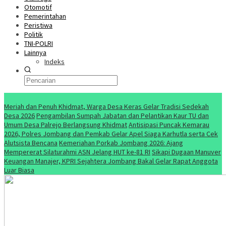
Otomotif
Pemerintahan
Peristiwa
Politik
TNI-POLRI
Lainnya
Indeks
Konten Spesial
Meriah dan Penuh Khidmat, Warga Desa Keras Gelar Tradisi Sedekah
Desa 2026
Pengambilan Sumpah Jabatan dan Pelantikan Kaur TU dan
Umum Desa Palrejo Berlangsung Khidmat
Antisipasi Puncak Kemarau
2026, Polres Jombang dan Pemkab Gelar Apel Siaga Karhutla serta Cek
Alutsista Bencana
Kemeriahan Porkab Jombang 2026: Ajang
Mempererat Silaturahmi ASN Jelang HUT ke-81 RI
Sikapi Dugaan Manuver
Keuangan Manajer, KPRI Sejahtera Jombang Bakal Gelar Rapat Anggota
Luar Biasa