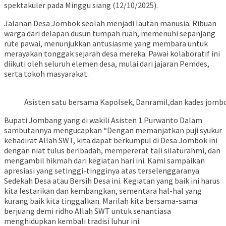
spektakuler pada Minggu siang (12/10/2025).
​Jalanan Desa Jombok seolah menjadi lautan manusia. Ribuan
warga dari delapan dusun tumpah ruah, memenuhi sepanjang
rute pawai, menunjukkan antusiasme yang membara untuk
merayakan tonggak sejarah desa mereka. Pawai kolaboratif ini
diikuti oleh seluruh elemen desa, mulai dari jajaran Pemdes,
serta tokoh masyarakat.
Asisten satu bersama Kapolsek, Danramil,dan kades jombo
​Bupati Jombang yang di wakili Asisten 1 Purwanto Dalam
sambutannya mengucapkan “Dengan memanjatkan puji syukur
kehadirat Allah SWT, kita dapat berkumpul di Desa Jombok ini
dengan niat tulus beribadah, mempererat tali silaturahmi, dan
mengambil hikmah dari kegiatan hari ini. Kami sampaikan
apresiasi yang setinggi-tingginya atas terselenggaranya
Sedekah Desa atau Bersih Desa ini. Kegiatan yang baik ini harus
kita lestarikan dan kembangkan, sementara hal-hal yang
kurang baik kita tinggalkan. Marilah kita bersama-sama
berjuang demi ridho Allah SWT untuk senantiasa
menghidupkan kembali tradisi luhur ini.