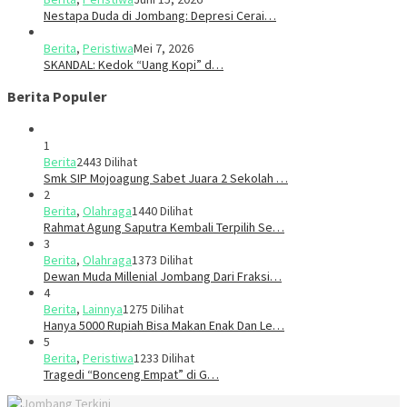
​​Nestapa Duda di Jombang: Depresi Cerai…
Berita
,
Peristiwa
Mei 7, 2026
SKANDAL: Kedok “Uang Kopi” d…
Berita Populer
1
Berita
2443 Dilihat
Smk SIP Mojoagung Sabet Juara 2 Sekolah …
2
Berita
,
Olahraga
1440 Dilihat
Rahmat Agung Saputra Kembali Terpilih Se…
3
Berita
,
Olahraga
1373 Dilihat
Dewan Muda Millenial Jombang Dari Fraksi…
4
Berita
,
Lainnya
1275 Dilihat
Hanya 5000 Rupiah Bisa Makan Enak Dan Le…
5
Berita
,
Peristiwa
1233 Dilihat
Tragedi “Bonceng Empat” di G…