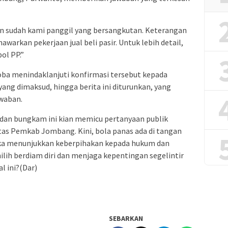
dan sudah kami panggil yang bersangkutan. Keterangan
warkan pekerjaan jual beli pasir. Untuk lebih detail,
ol PP.”
oba menindaklanjuti konfirmasi tersebut kepada
yang dimaksud, hingga berita ini diturunkan, yang
waban.
 dan bungkam ini kian memicu pertanyaan publik
tas Pemkab Jombang. Kini, bola panas ada di tangan
 menunjukkan keberpihakan kepada hukum dan
ilih berdiam diri dan menjaga kepentingan segelintir
l ini?(Dar)
SEBARKAN