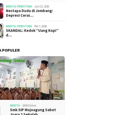
BERITA
,
PERISTIWA
Juni 15, 2026
​​Nestapa Duda di Jombang:
Depresi Cerai…
BERITA
,
PERISTIWA
Mei 7, 2026
SKANDAL: Kedok “Uang Kopi”
d…
A POPULER
1
BERITA
2439 Dilihat
Smk SIP Mojoagung Sabet
Juara 2 Sekolah …