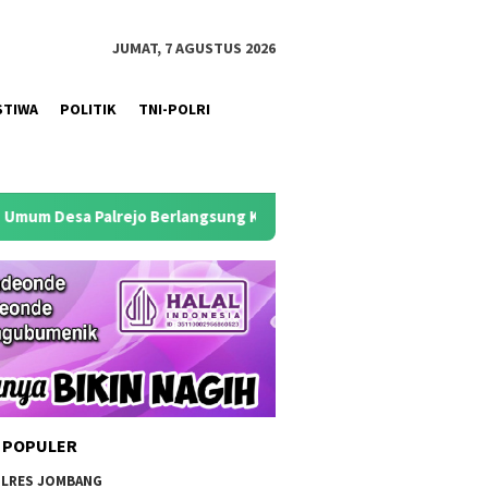
JUMAT, 7 AGUSTUS 2026
STIWA
POLITIK
TNI-POLRI
o Berlangsung Khidmat
Antisipasi Puncak Kemarau 2026, 
 POPULER
LRES JOMBANG