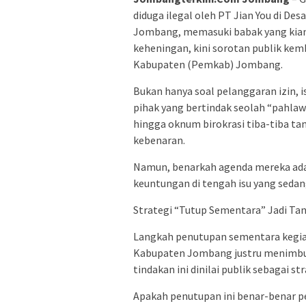
diduga ilegal oleh PT Jian You di 
Jombang, memasuki babak yang kian 
keheningan, kini sorotan publik ke
Kabupaten (Pemkab) Jombang.
​Bukan hanya soal pelanggaran izin, 
pihak yang bertindak seolah “pahla
hingga oknum birokrasi tiba-tiba t
kebenaran.
​Namun, benarkah agenda mereka ada
keuntungan di tengah isu yang sedan
​Strategi “Tutup Sementara” Jadi Ta
​Langkah penutupan sementara kegiat
Kabupaten Jombang justru menimbulk
tindakan ini dinilai publik sebagai st
​Apakah penutupan ini benar-benar 