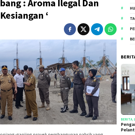
bang : Aroma Ilegal Dan
HU
Kesiangan ‘
TA
PE
BE
BERIT
BERITA
,
Penga
Pelan
onjang-ganjing proyek pembangunan pabrik yang