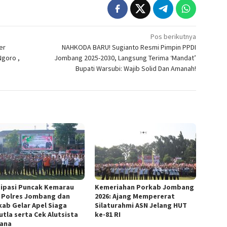
Pos berikutnya
er
NAHKODA BARU! Sugianto Resmi Pimpin PPDI
Ngoro ,
Jombang 2025-2030, Langsung Terima ‘Mandat’
Bupati Warsubi: Wajib Solid Dan Amanah!
sipasi Puncak Kemarau
Kemeriahan Porkab Jombang
, Polres Jombang dan
2026: Ajang Mempererat
ab Gelar Apel Siaga
Silaturahmi ASN Jelang HUT
utla serta Cek Alutsista
ke-81 RI
ana