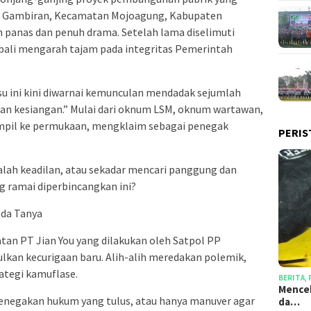
Desa Gambiran, Kecamatan Mojoagung, Kabupaten
panas dan penuh drama. Setelah lama diselimuti
mbali mengarah tajam pada integritas Pemerintah
isu ini kini diwarnai kemunculan mendadak sejumlah
wan kesiangan.” Mulai dari oknum LSM, oknum wartawan,
ampil ke permukaan, mengklaim sebagai penegak
PERIS
lah keadilan, atau sekadar mencari panggung dan
g ramai diperbincangkan ini?
nda Tanya
an PT Jian You yang dilakukan oleh Satpol PP
an kecurigaan baru. Alih-alih meredakan polemik,
rategi kamuflase.
BERITA
,
Mencek
penegakan hukum yang tulus, atau hanya manuver agar
da…