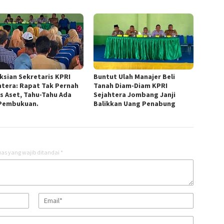
ksian Sekretaris KPRI
Buntut Ulah Manajer Beli
htera: Rapat Tak Pernah
Tanah Diam-Diam KPRI
s Aset, Tahu-Tahu Ada
Sejahtera Jombang Janji
Pembukuan.
Balikkan Uang Penabung
as yang wajib ditandai
*