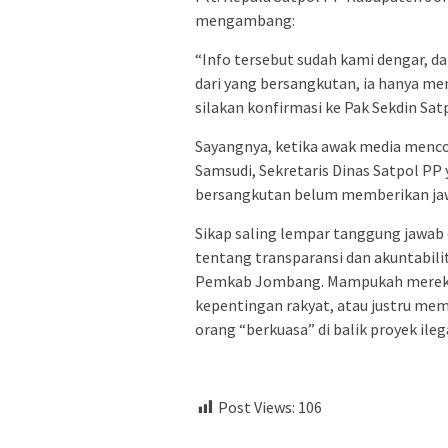
mengambang:
​“Info tersebut sudah kami dengar, 
dari yang bersangkutan, ia hanya mena
silakan konfirmasi ke Pak Sekdin Satp
​Sayangnya, ketika awak media menc
Samsudi, Sekretaris Dinas Satpol PP 
bersangkutan belum memberikan ja
​Sikap saling lempar tanggung jawab
tentang transparansi dan akuntabili
Pemkab Jombang. Mampukah mereka
kepentingan rakyat, atau justru mem
orang “berkuasa” di balik proyek ilega
Post Views:
106