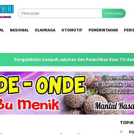
Pencarian
AL
NASIONAL
OLAHRAGA
OTOMOTIF
PEMERINTAHAN
PERI
 Sumpah Jabatan dan Pelantikan Kaur TU dan Umum Desa Palrej
TOPIK
PO