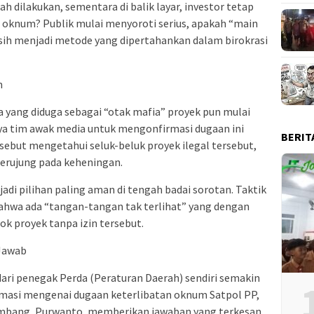
h dilakukan, sementara di balik layar, investor tetap
ir oknum? Publik mulai menyoroti serius, apakah “main
ih menjadi metode yang dipertahankan dalam birokrasi
m
a yang diduga sebagai “otak mafia” proyek pun mulai
a tim awak media untuk mengonfirmasi dugaan ini
BERIT
sebut mengetahui seluk-beluk proyek ilegal tersebut,
berujung pada keheningan.
adi pilihan paling aman di tengah badai sorotan. Taktik
bahwa ada “tangan-tangan tak terlihat” yang dengan
k proyek tanpa izin tersebut.
 Jawab
ari penegak Perda (Peraturan Daerah) sendiri semakin
masi mengenai dugaan keterlibatan oknum Satpol PP,
ombang, Purwanto, memberikan jawaban yang terkesan