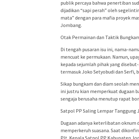
publik percaya bahwa penertiban suda
dijadikan “sapi perah” oleh segelint
mata” dengan para mafia proyek mas
Jombang.
​Otak Permainan dan Taktik Bungka
​Di tengah pusaran isu ini, nama-nam
mencuat ke permukaan. Namun, upay
kepada sejumlah pihak yang disebut-
termasuk Joko Setyobudi dan Serfi, 
​Sikap bungkam dan diam seolah menj
ini justru kian memperkuat dugaan 
sengaja berusaha menutup rapat boro
​Satpol PP Saling Lempar Tanggung
​Dugaan adanya keterlibatan oknum d
memperkeruh suasana. Saat dikonfir
Plt. Kepala Satpol PP Kabupaten J