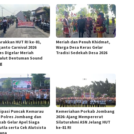
rakkan HUT RI ke-81,
Meriah dan Penuh Khidmat,
anto Carnival 2026
Warga Desa Keras Gelar
es Digelar Meriah
Tradisi Sedekah Desa 2026
alut Dentuman Sound
g
sipasi Puncak Kemarau
Kemeriahan Porkab Jombang
, Polres Jombang dan
2026: Ajang Mempererat
ab Gelar Apel Siaga
Silaturahmi ASN Jelang HUT
utla serta Cek Alutsista
ke-81 RI
ana