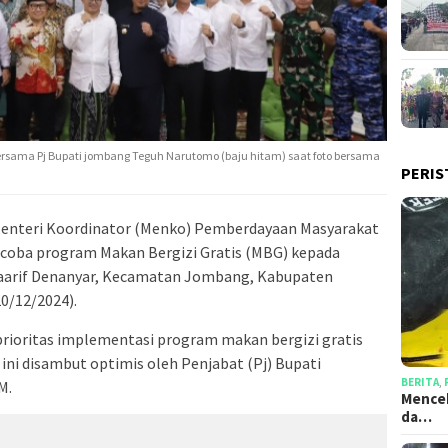
ersama Pj Bupati jombang Teguh Narutomo (baju hitam) saat foto bersama
PERIS
enteri Koordinator (Menko) Pemberdayaan Masyarakat
i coba program Makan Bergizi Gratis (MBG) kepada
Maarif Denanyar, Kecamatan Jombang, Kabupaten
0/12/2024).
ioritas implementasi program makan bergizi gratis
ini disambut optimis oleh Penjabat (Pj) Bupati
BERITA
,
M.
Mencek
da…