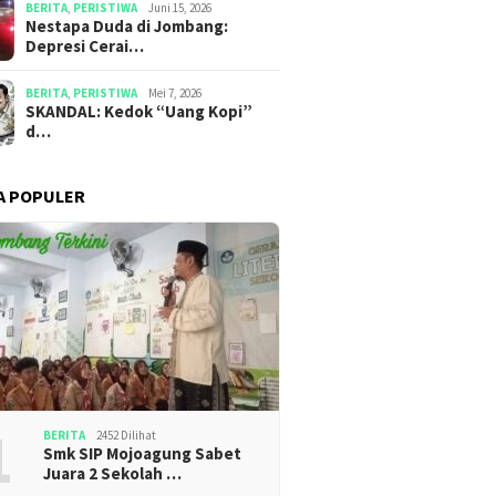
BERITA
,
PERISTIWA
Juni 15, 2026
​​Nestapa Duda di Jombang:
Depresi Cerai…
BERITA
,
PERISTIWA
Mei 7, 2026
SKANDAL: Kedok “Uang Kopi”
d…
A POPULER
1
BERITA
2452 Dilihat
Smk SIP Mojoagung Sabet
Juara 2 Sekolah …