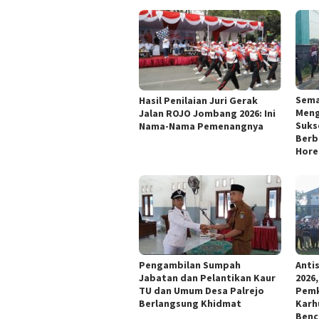
Sema
Hasil Penilaian Juri Gerak
Meng
Jalan ROJO Jombang 2026: Ini
Suks
Nama-Nama Pemenangnya
Berb
Hore
Pengambilan Sumpah
Anti
Jabatan dan Pelantikan Kaur
2026
TU dan Umum Desa Palrejo
Pemk
Berlangsung Khidmat
Karh
Benc