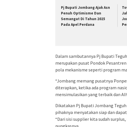
Pj Bupati Jombang Ajak Asn
To
Penuh Optimisme Dan
Ja
Semangat Di Tahun 2025
Jo
Pada Apel Perdana
Pe
Dalam sambutannya Pj Bupati Teg
merupakan pusat Pondok Pesantren 
pola mekanisme seperti program mak
“Jombang memang pusatnya Ponpes, 
diterapkan, ketika ada program nasio
mensimulasikan yang terbaik dan Alha
Dikatakan Pj Bupati Jombang Teguh 
pihaknya menyatakan siap dan dap
“Dari sisi supplier kita sudah surplu
pungkasnya.