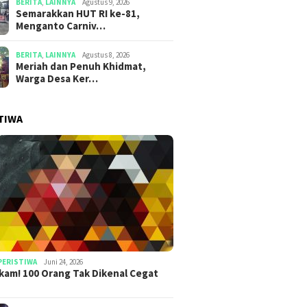
BERITA
,
LAINNYA
Agustus 9, 2026
Semarakkan HUT RI ke-81,
Menganto Carniv…
BERITA
,
LAINNYA
Agustus 8, 2026
Meriah dan Penuh Khidmat,
Warga Desa Ker…
TIWA
PERISTIWA
Juni 24, 2026
am! 100 Orang Tak Dikenal Cegat