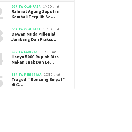
2
BERITA
,
OLAHRAGA
1442 Dilihat
Rahmat Agung Saputra
Kembali Terpilih Se…
3
BERITA
,
OLAHRAGA
1375 Dilihat
Dewan Muda Millenial
Jombang Dari Fraksi…
4
BERITA
,
LAINNYA
1277 Dilihat
Hanya 5000 Rupiah Bisa
Makan Enak Dan Le…
5
BERITA
,
PERISTIWA
1234 Dilihat
Tragedi “Bonceng Empat”
di G…