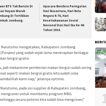
wer BTS Tak Berizin Di
Upacara Bendera Peringatan
lan Hayam Wuruk
Hari Nusantara, Hari Bela
mbang Di Tertibkan
Negara K-76, Hari
mkab Jombang.
Kesetiakawanan Sosial
Nasional Dan Hari Ibu Ke-96
Tahun 2024.
BERIT
uh Narutomo mengatakan, Kabupaten Jombang
(Ponpes) yang sudah sejak lama menerapkan berbagai
an bergizi gratis.
jadi mekanisme pemberian makan bergizi sudah sering
nal seperti makan bergizi gratis kita sudah coba
mdulillah kami siap,” jelasnya optimis.
Narutomo, pada sisi supplier di Kabupaten Jombang,
at mengcover untuk membantu program MBG.
s, sehingga secara potensi kita sudah bisa mengcover,”