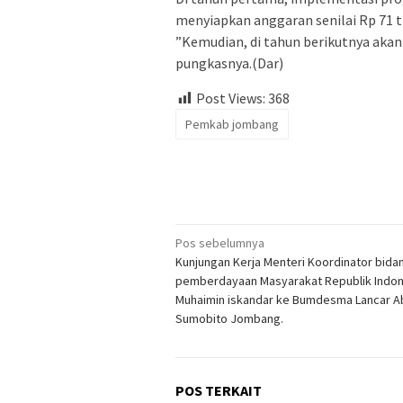
menyiapkan anggaran senilai Rp 71 tr
”Kemudian, di tahun berikutnya akan 
pungkasnya.(Dar)
Post Views:
368
Pemkab jombang
Navigasi
Pos sebelumnya
Kunjungan Kerja Menteri Koordinator bida
pos
pemberdayaan Masyarakat Republik Indon
Muhaimin iskandar ke Bumdesma Lancar A
Sumobito Jombang.
POS TERKAIT