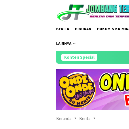
Loncat
ke
konten
BERITA
HIBURAN
HUKUM & KRIMIN
LAINNYA
Konten Spesial
Hasil Penil
Beranda
Berita