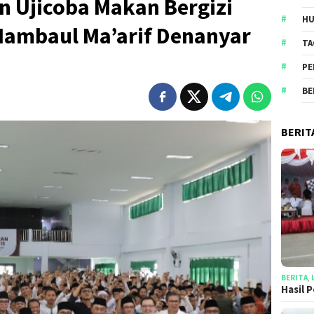
 Ujicoba Makan Bergizi
HU
 Mambaul Ma’arif Denanyar
TA
PE
BE
BERIT
BERITA
,
Hasil 