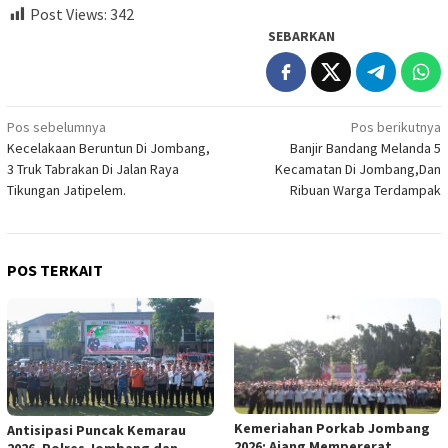
Post Views:
342
SEBARKAN
Navigasi
Pos sebelumnya
Pos berikutnya
Kecelakaan Beruntun Di Jombang,
Banjir Bandang Melanda 5
pos
3 Truk Tabrakan Di Jalan Raya
Kecamatan Di Jombang,Dan
Tikungan Jatipelem.
Ribuan Warga Terdampak
POS TERKAIT
Kemeriahan Porkab Jombang
Antisipasi Puncak Kemarau
2026: Ajang Mempererat
2026, Polres Jombang dan