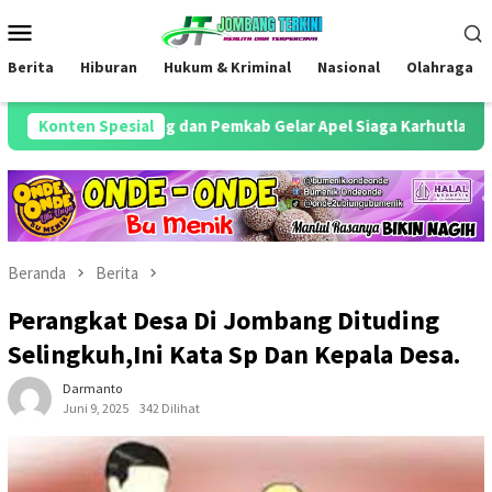
Loncat
Menu
ke
Mobile
konten
Berita
Hiburan
Hukum & Kriminal
Nasional
Olahraga
olres Jombang dan Pemkab Gelar Apel Siaga Karhutla serta Cek Al
Konten Spesial
Beranda
Berita
Perangkat Desa Di Jombang Dituding
Selingkuh,Ini Kata Sp Dan Kepala Desa.
Darmanto
Juni 9, 2025
342 Dilihat