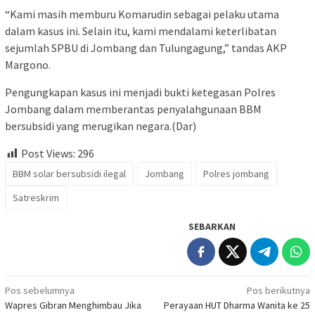
“Kami masih memburu Komarudin sebagai pelaku utama
dalam kasus ini. Selain itu, kami mendalami keterlibatan
sejumlah SPBU di Jombang dan Tulungagung,” tandas AKP
Margono.
Pengungkapan kasus ini menjadi bukti ketegasan Polres
Jombang dalam memberantas penyalahgunaan BBM
bersubsidi yang merugikan negara.(Dar)
Post Views:
296
BBM solar bersubsidi ilegal
Jombang
Polres jombang
Satreskrim
SEBARKAN
Navigasi
Pos sebelumnya
Pos berikutnya
Wapres Gibran Menghimbau Jika
Perayaan HUT Dharma Wanita ke 25
pos