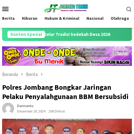
Loncat
Menu
ke
Mobile
konten
Berita
Hiburan
Hukum & Kriminal
Nasional
Olahraga
esa Keras Gelar Tradisi Sedekah Desa 2026
Konten Spesial
Pengambilan 
Beranda
Berita
Polres Jombang Bongkar Jaringan
Pelaku Penyalahgunaan BBM Bersubsidi
Darmanto
Desember 18, 2024
296 Dilihat