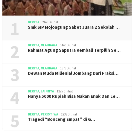
1
BERITA
2443 Dilihat
Smk SIP Mojoagung Sabet Juara 2 Sekolah …
2
BERITA
,
OLAHRAGA
1440 Dilihat
Rahmat Agung Saputra Kembali Terpilih Se…
3
BERITA
,
OLAHRAGA
1373 Dilihat
Dewan Muda Millenial Jombang Dari Fraksi…
4
BERITA
,
LAINNYA
1275 Dilihat
Hanya 5000 Rupiah Bisa Makan Enak Dan Le…
5
BERITA
,
PERISTIWA
1233 Dilihat
Tragedi “Bonceng Empat” di G…