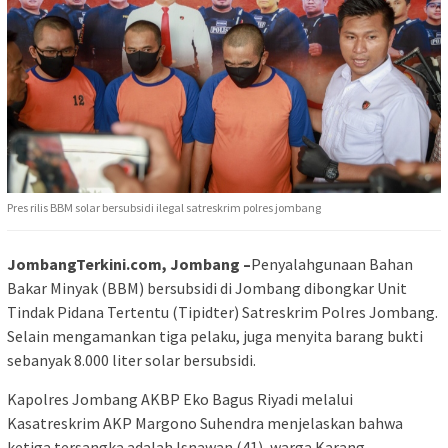
Pres rilis BBM solar bersubsidi ilegal satreskrim polres jombang
JombangTerkini.com, Jombang –
Penyalahgunaan Bahan
Bakar Minyak (BBM) bersubsidi di Jombang dibongkar Unit
Tindak Pidana Tertentu (Tipidter) Satreskrim Polres Jombang.
Selain mengamankan tiga pelaku, juga menyita barang bukti
sebanyak 8.000 liter solar bersubsidi.
Kapolres Jombang AKBP Eko Bagus Riyadi melalui
Kasatreskrim AKP Margono Suhendra menjelaskan bahwa
ketiga tersangka adalah Isnawan (41), warga Karang