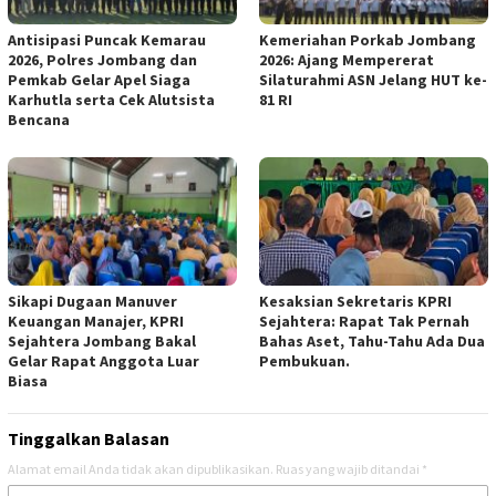
Antisipasi Puncak Kemarau
Kemeriahan Porkab Jombang
2026, Polres Jombang dan
2026: Ajang Mempererat
Pemkab Gelar Apel Siaga
Silaturahmi ASN Jelang HUT ke-
Karhutla serta Cek Alutsista
81 RI
Bencana
Sikapi Dugaan Manuver
Kesaksian Sekretaris KPRI
Keuangan Manajer, KPRI
Sejahtera: Rapat Tak Pernah
Sejahtera Jombang Bakal
Bahas Aset, Tahu-Tahu Ada Dua
Gelar Rapat Anggota Luar
Pembukuan.
Biasa
Tinggalkan Balasan
Alamat email Anda tidak akan dipublikasikan.
Ruas yang wajib ditandai
*