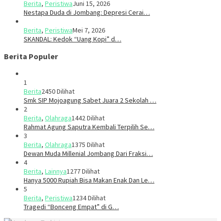
Berita
,
Peristiwa
Juni 15, 2026
​​Nestapa Duda di Jombang: Depresi Cerai…
Berita
,
Peristiwa
Mei 7, 2026
SKANDAL: Kedok “Uang Kopi” d…
Berita Populer
1
Berita
2450 Dilihat
Smk SIP Mojoagung Sabet Juara 2 Sekolah …
2
Berita
,
Olahraga
1442 Dilihat
Rahmat Agung Saputra Kembali Terpilih Se…
3
Berita
,
Olahraga
1375 Dilihat
Dewan Muda Millenial Jombang Dari Fraksi…
4
Berita
,
Lainnya
1277 Dilihat
Hanya 5000 Rupiah Bisa Makan Enak Dan Le…
5
Berita
,
Peristiwa
1234 Dilihat
Tragedi “Bonceng Empat” di G…