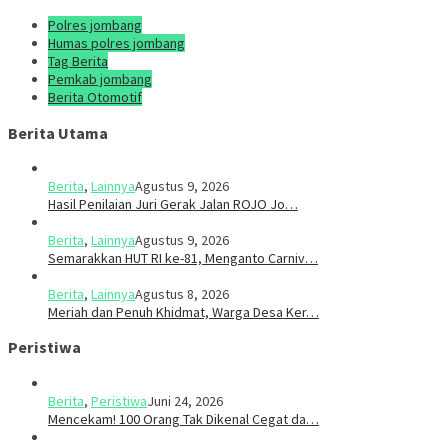
Polres jombang
Humas polres jombang
Tag Berita
Pemkab jombang
Berita Otomotif
Berita Utama
Berita
,
Lainnya
Agustus 9, 2026
Hasil Penilaian Juri Gerak Jalan ROJO Jo…
Berita
,
Lainnya
Agustus 9, 2026
Semarakkan HUT RI ke-81, Menganto Carniv…
Berita
,
Lainnya
Agustus 8, 2026
Meriah dan Penuh Khidmat, Warga Desa Ker…
Peristiwa
Berita
,
Peristiwa
Juni 24, 2026
Mencekam! 100 Orang Tak Dikenal Cegat da…