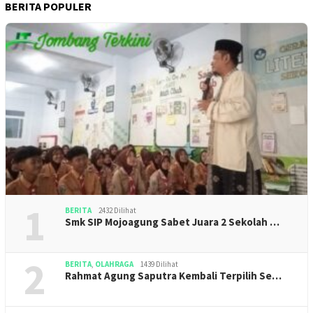
BERITA POPULER
1
BERITA
2432 Dilihat
Smk SIP Mojoagung Sabet Juara 2 Sekolah …
2
BERITA
,
OLAHRAGA
1439 Dilihat
Rahmat Agung Saputra Kembali Terpilih Se…