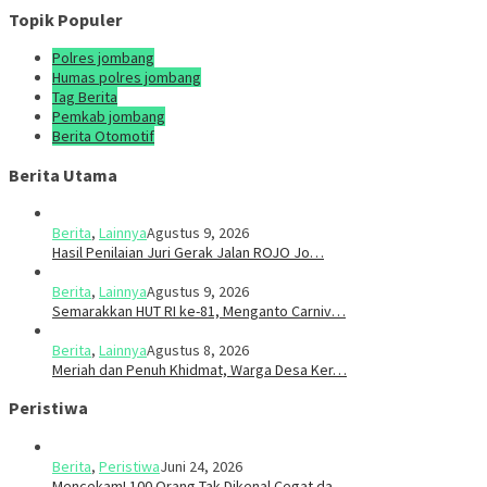
Topik Populer
Polres jombang
Humas polres jombang
Tag Berita
Pemkab jombang
Berita Otomotif
Berita Utama
Berita
,
Lainnya
Agustus 9, 2026
Hasil Penilaian Juri Gerak Jalan ROJO Jo…
Berita
,
Lainnya
Agustus 9, 2026
Semarakkan HUT RI ke-81, Menganto Carniv…
Berita
,
Lainnya
Agustus 8, 2026
Meriah dan Penuh Khidmat, Warga Desa Ker…
Peristiwa
Berita
,
Peristiwa
Juni 24, 2026
Mencekam! 100 Orang Tak Dikenal Cegat da…