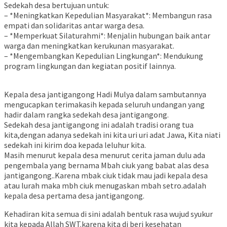
Sedekah desa bertujuan untuk:
– *Meningkatkan Kepedulian Masyarakat*: Membangun rasa
empati dan solidaritas antar warga desa.
– *Memperkuat Silaturahmi*: Menjalin hubungan baik antar
warga dan meningkatkan kerukunan masyarakat.
– *Mengembangkan Kepedulian Lingkungan*: Mendukung
program lingkungan dan kegiatan positif lainnya.
Kepala desa jantigangong Hadi Mulya dalam sambutannya
mengucapkan terimakasih kepada seluruh undangan yang
hadir dalam rangka sedekah desa jantigangong.
Sedekah desa jantigangong ini adalah tradisi orang tua
kita,dengan adanya sedekah ini kita uri uri adat Jawa, Kita niati
sedekah ini kirim doa kepada leluhur kita.
Masih menurut kepala desa menurut cerita jaman dulu ada
pengembala yang bernama Mbah ciuk yang babat alas desa
jantigangong..Karena mbak ciuk tidak mau jadi kepala desa
atau lurah maka mbh ciuk menugaskan mbah setro.adalah
kepala desa pertama desa jantigangong.
Kehadiran kita semua di sini adalah bentuk rasa wujud syukur
kita kepada Allah SWT.karena kita di beri kesehatan