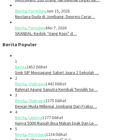
Berita
,
Peristiwa
Juni 15, 2026
​​Nestapa Duda di Jombang: Depresi Cerai…
Berita
,
Peristiwa
Mei 7, 2026
SKANDAL: Kedok “Uang Kopi” d…
Berita Populer
1
Berita
2452 Dilihat
Smk SIP Mojoagung Sabet Juara 2 Sekolah …
2
Berita
,
Olahraga
1442 Dilihat
Rahmat Agung Saputra Kembali Terpilih Se…
3
Berita
,
Olahraga
1375 Dilihat
Dewan Muda Millenial Jombang Dari Fraksi…
4
Berita
,
Lainnya
1277 Dilihat
Hanya 5000 Rupiah Bisa Makan Enak Dan Le…
5
Berita
,
Peristiwa
1234 Dilihat
Tragedi “Bonceng Empat” di G…