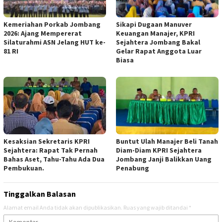
Kemeriahan Porkab Jombang
Sikapi Dugaan Manuver
2026: Ajang Mempererat
Keuangan Manajer, KPRI
Silaturahmi ASN Jelang HUT ke-
Sejahtera Jombang Bakal
81 RI
Gelar Rapat Anggota Luar
Biasa
Kesaksian Sekretaris KPRI
Buntut Ulah Manajer Beli Tanah
Sejahtera: Rapat Tak Pernah
Diam-Diam KPRI Sejahtera
Bahas Aset, Tahu-Tahu Ada Dua
Jombang Janji Balikkan Uang
Pembukuan.
Penabung
Tinggalkan Balasan
Alamat email Anda tidak akan dipublikasikan.
Ruas yang wajib ditandai
*