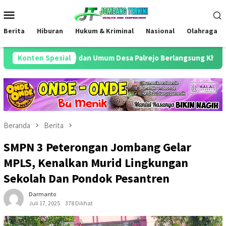
Loncat
Menu
ke
Mobile
konten
Berita
Hiburan
Hukum & Kriminal
Nasional
Olahraga
 TU dan Umum Desa Palrejo Berlangsung Khidmat
Konten Spesial
Antisip
Beranda
Berita
SMPN 3 Peterongan Jombang Gelar
MPLS, Kenalkan Murid Lingkungan
Sekolah Dan Pondok Pesantren
Darmanto
Juli 17, 2025
378 Dilihat