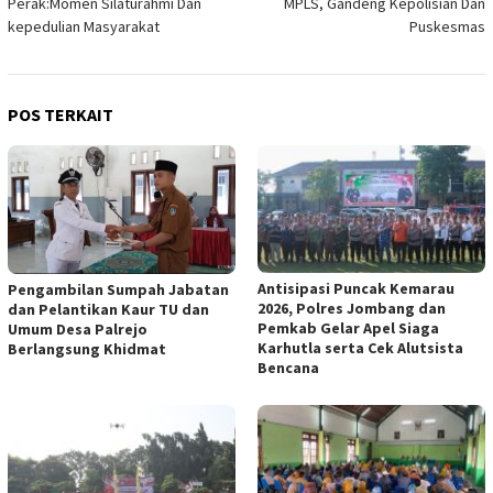
Perak:Momen Silaturahmi Dan
MPLS, Gandeng Kepolisian Dan
kepedulian Masyarakat
Puskesmas
POS TERKAIT
Antisipasi Puncak Kemarau
Pengambilan Sumpah Jabatan
2026, Polres Jombang dan
dan Pelantikan Kaur TU dan
Pemkab Gelar Apel Siaga
Umum Desa Palrejo
Karhutla serta Cek Alutsista
Berlangsung Khidmat
Bencana