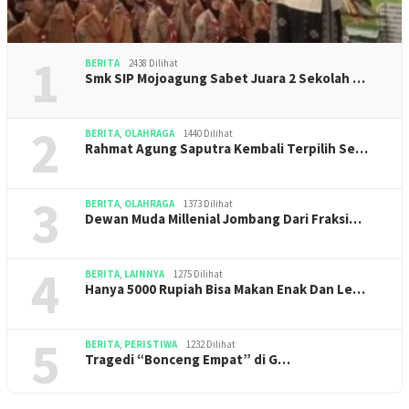
1
BERITA
2438 Dilihat
Smk SIP Mojoagung Sabet Juara 2 Sekolah …
2
BERITA
,
OLAHRAGA
1440 Dilihat
Rahmat Agung Saputra Kembali Terpilih Se…
3
BERITA
,
OLAHRAGA
1373 Dilihat
Dewan Muda Millenial Jombang Dari Fraksi…
4
BERITA
,
LAINNYA
1275 Dilihat
Hanya 5000 Rupiah Bisa Makan Enak Dan Le…
5
BERITA
,
PERISTIWA
1232 Dilihat
Tragedi “Bonceng Empat” di G…