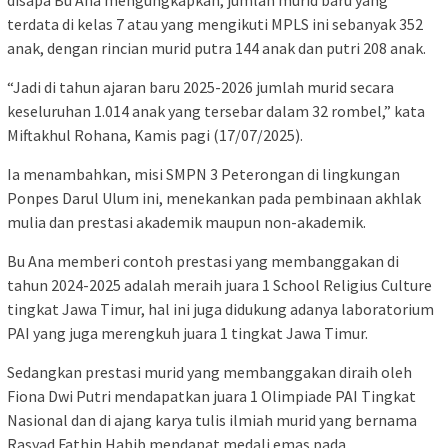
disapa Bu Ana mengungkapkan, jumlah murid baru yang
terdata di kelas 7 atau yang mengikuti MPLS ini sebanyak 352
anak, dengan rincian murid putra 144 anak dan putri 208 anak.
“Jadi di tahun ajaran baru 2025-2026 jumlah murid secara
keseluruhan 1.014 anak yang tersebar dalam 32 rombel,” kata
Miftakhul Rohana, Kamis pagi (17/07/2025).
Ia menambahkan, misi SMPN 3 Peterongan di lingkungan
Ponpes Darul Ulum ini, menekankan pada pembinaan akhlak
mulia dan prestasi akademik maupun non-akademik.
Bu Ana memberi contoh prestasi yang membanggakan di
tahun 2024-2025 adalah meraih juara 1 School Religius Culture
tingkat Jawa Timur, hal ini juga didukung adanya laboratorium
PAI yang juga merengkuh juara 1 tingkat Jawa Timur.
Sedangkan prestasi murid yang membanggakan diraih oleh
Fiona Dwi Putri mendapatkan juara 1 Olimpiade PAI Tingkat
Nasional dan di ajang karya tulis ilmiah murid yang bernama
Rasyad Fathin Habib mendapat medali emas pada