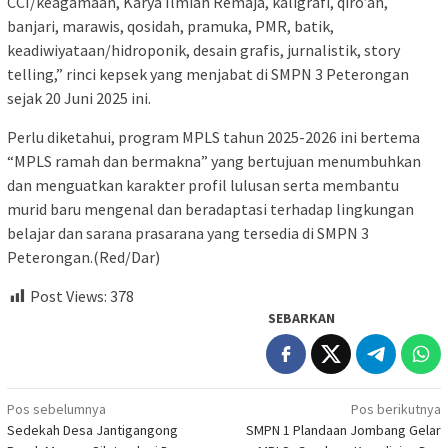
CCI/keagamaan, Karya Ilmiah Remaja, kaligrafi, qiro’ah,
banjari, marawis, qosidah, pramuka, PMR, batik,
keadiwiyataan/hidroponik, desain grafis, jurnalistik, story
telling,” rinci kepsek yang menjabat di SMPN 3 Peterongan
sejak 20 Juni 2025 ini.
Perlu diketahui, program MPLS tahun 2025-2026 ini bertema
“MPLS ramah dan bermakna” yang bertujuan menumbuhkan
dan menguatkan karakter profil lulusan serta membantu
murid baru mengenal dan beradaptasi terhadap lingkungan
belajar dan sarana prasarana yang tersedia di SMPN 3
Peterongan.(Red/Dar)
Post Views:
378
SEBARKAN
Navigasi
Pos sebelumnya
Pos berikutnya
Sedekah Desa Jantigangong
SMPN 1 Plandaan Jombang Gelar
pos