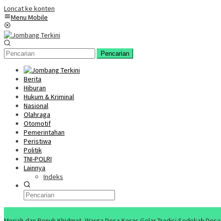
Loncat ke konten
Menu Mobile
Pencarian
Berita
Hiburan
Hukum & Kriminal
Nasional
Olahraga
Otomotif
Pemerintahan
Peristiwa
Politik
TNI-POLRI
Lainnya
Indeks
Konten Spesial
Meriah dan Penuh Khidmat, Warga Desa Keras Gelar Tradisi Sedekah Desa