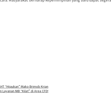
 acara. Masyarakat berharap kepemimpinan yang baru dapat seger
SHT “Hijaukan” Mako Brimob Krian
Layanan NIB “Kilat” di Area CFD!