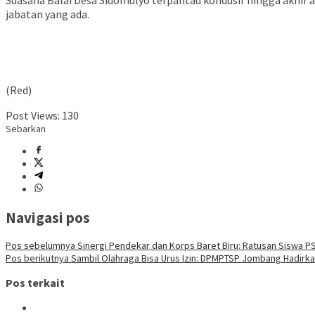
Suasana Balai Desa Sidomulyo terpantau kondusif hingga akhir
jabatan yang ada.
(Red)
Post Views:
130
Sebarkan
Navigasi pos
Pos sebelumnya
Sinergi Pendekar dan Korps Baret Biru: Ratusan Siswa P
Pos berikutnya
Sambil Olahraga Bisa Urus Izin: DPMPTSP Jombang Hadirkan 
Pos terkait