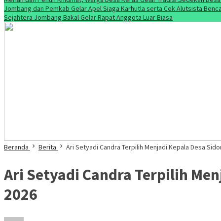
Jombang dan Pemkab Gelar Apel Siaga Karhutla serta Cek Alutsista Benc
Sejahtera Jombang Bakal Gelar Rapat Anggota Luar Biasa
Beranda
Berita
Ari Setyadi Candra Terpilih Menjadi Kepala Desa S
Ari Setyadi Candra Terpilih M
2026