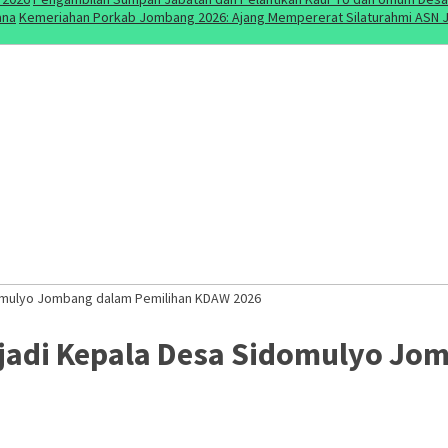
ana
Kemeriahan Porkab Jombang 2026: Ajang Mempererat Silaturahmi ASN J
idomulyo Jombang dalam Pemilihan KDAW 2026
enjadi Kepala Desa Sidomulyo J