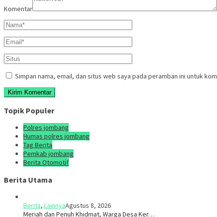
Komentar
Simpan nama, email, dan situs web saya pada peramban ini untuk kom
Topik Populer
Polres jombang
Humas polres jombang
Tag Berita
Pemkab jombang
Berita Otomotif
Berita Utama
Berita
,
Lainnya
Agustus 8, 2026
Meriah dan Penuh Khidmat, Warga Desa Ker…