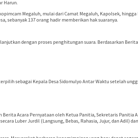
ar Harun.
Forkopimcam Megaluh, mulai dari Camat Megaluh, Kapolsek, hingga
sa, sebanyak 137 orang hadir memberikan hak suaranya.
ilanjutkan dengan proses penghitungan suara. Berdasarkan Beri
terpilih sebagai Kepala Desa Sidomulyo Antar Waktu setelah unggul
Berita Acara Pernyataan oleh Ketua Panitia, Sekretaris Panitia A
ara Luber Jurdil (Langsung, Bebas, Rahasia, Jujur, dan Adil) da