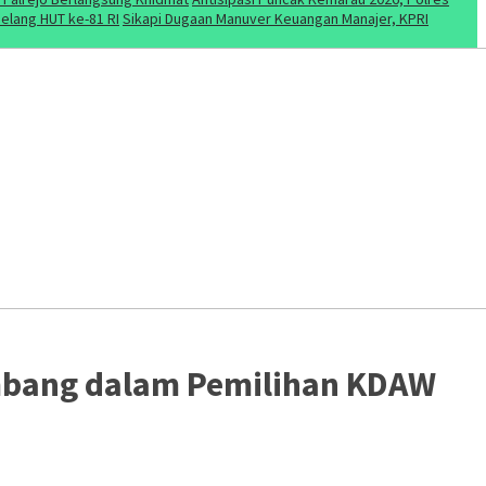
elang HUT ke-81 RI
Sikapi Dugaan Manuver Keuangan Manajer, KPRI
ombang dalam Pemilihan KDAW