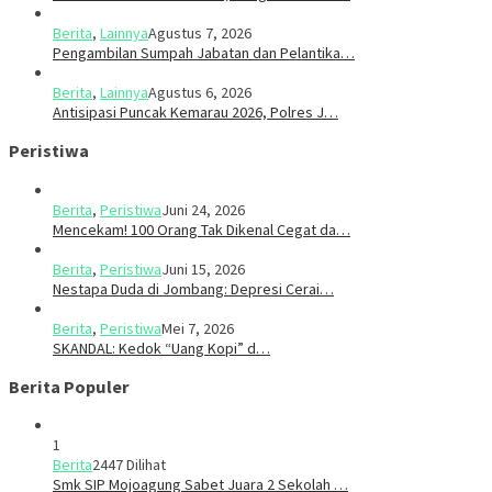
Berita
,
Lainnya
Agustus 7, 2026
Pengambilan Sumpah Jabatan dan Pelantika…
Berita
,
Lainnya
Agustus 6, 2026
Antisipasi Puncak Kemarau 2026, Polres J…
Peristiwa
Berita
,
Peristiwa
Juni 24, 2026
Mencekam! 100 Orang Tak Dikenal Cegat da…
Berita
,
Peristiwa
Juni 15, 2026
​​Nestapa Duda di Jombang: Depresi Cerai…
Berita
,
Peristiwa
Mei 7, 2026
SKANDAL: Kedok “Uang Kopi” d…
Berita Populer
1
Berita
2447 Dilihat
Smk SIP Mojoagung Sabet Juara 2 Sekolah …