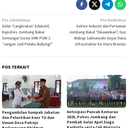
Navigasi
Pos sebelumnya
Pos berikutnya
Gelar ‘Cangkrukan’ Edukatif,
Sektor Industri dan Pertanian
pos
Kapolres Jombang Bakar
Jombang Bakal “Dikawinkan”, Gus
Semangat Siswa SMK PGRI 1:
Wabup Salmanudin Guyur Dana
“Jangan Jadi Pelaku Bullying!”
Infrastruktur ke Utara Brantas
POS TERKAIT
Antisipasi Puncak Kemarau
Pengambilan Sumpah Jabatan
2026, Polres Jombang dan
dan Pelantikan Kaur TU dan
Pemkab Gelar Apel Siaga
Umum Desa Palrejo
Karhutla serta Cek Alutsista
Berlangsung Khidmat