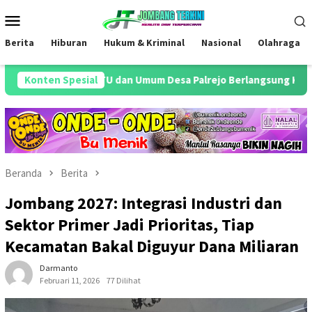
Loncat
Menu
ke
Mobile
konten
Berita
Hiburan
Hukum & Kriminal
Nasional
Olahraga
 Kaur TU dan Umum Desa Palrejo Berlangsung Khidmat
Konten Spesial
A
Beranda
Berita
Jombang 2027: Integrasi Industri dan
Sektor Primer Jadi Prioritas, Tiap
Kecamatan Bakal Diguyur Dana Miliaran
Darmanto
Februari 11, 2026
77 Dilihat