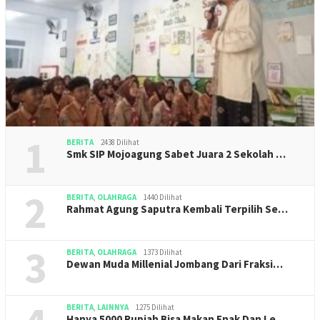
1
BERITA
2438 Dilihat
Smk SIP Mojoagung Sabet Juara 2 Sekolah …
2
BERITA
,
OLAHRAGA
1440 Dilihat
Rahmat Agung Saputra Kembali Terpilih Se…
3
BERITA
,
OLAHRAGA
1373 Dilihat
Dewan Muda Millenial Jombang Dari Fraksi…
BERITA
,
LAINNYA
1275 Dilihat
Hanya 5000 Rupiah Bisa Makan Enak Dan Le…