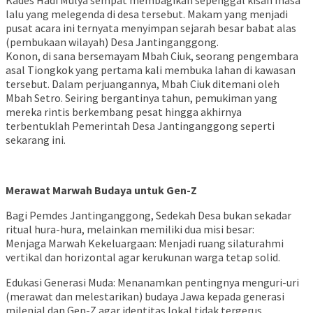
Kades Hadi Mulya sempat membagikan sepenggal kisah masa
lalu yang melegenda di desa tersebut. Makam yang menjadi
pusat acara ini ternyata menyimpan sejarah besar babat alas
(pembukaan wilayah) Desa Jantinganggong.
​Konon, di sana bersemayam Mbah Ciuk, seorang pengembara
asal Tiongkok yang pertama kali membuka lahan di kawasan
tersebut. Dalam perjuangannya, Mbah Ciuk ditemani oleh
Mbah Setro. Seiring bergantinya tahun, pemukiman yang
mereka rintis berkembang pesat hingga akhirnya
terbentuklah Pemerintah Desa Jantinganggong seperti
sekarang ini.
Merawat Marwah Budaya untuk Gen-Z
​Bagi Pemdes Jantinganggong, Sedekah Desa bukan sekadar
ritual hura-hura, melainkan memiliki dua misi besar:
​Menjaga Marwah Kekeluargaan: Menjadi ruang silaturahmi
vertikal dan horizontal agar kerukunan warga tetap solid.
​Edukasi Generasi Muda: Menanamkan pentingnya menguri-uri
(merawat dan melestarikan) budaya Jawa kepada generasi
milenial dan Gen-Z agar identitas lokal tidak tergerus