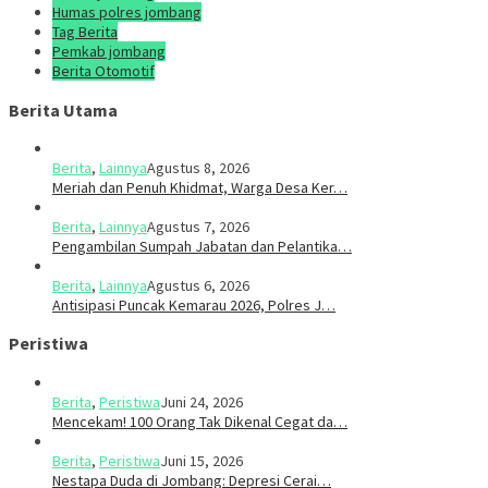
Humas polres jombang
Tag Berita
Pemkab jombang
Berita Otomotif
Berita Utama
Berita
,
Lainnya
Agustus 8, 2026
Meriah dan Penuh Khidmat, Warga Desa Ker…
Berita
,
Lainnya
Agustus 7, 2026
Pengambilan Sumpah Jabatan dan Pelantika…
Berita
,
Lainnya
Agustus 6, 2026
Antisipasi Puncak Kemarau 2026, Polres J…
Peristiwa
Berita
,
Peristiwa
Juni 24, 2026
Mencekam! 100 Orang Tak Dikenal Cegat da…
Berita
,
Peristiwa
Juni 15, 2026
​​Nestapa Duda di Jombang: Depresi Cerai…