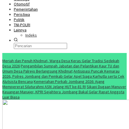
Otomotif
Pemerintahan
Peristiwa
Politik
TNI-POLRI
Lainnya
Indeks
Konten Spesial
Meriah dan Penuh Khidmat, Warga Desa Keras Gelar Tradisi Sedekah
Desa 2026
Pengambilan Sumpah Jabatan dan Pelantikan Kaur TU dan
Umum Desa Palrejo Berlangsung Khidmat
Antisipasi Puncak Kemarau
2026, Polres Jombang dan Pemkab Gelar Apel Siaga Karhutla serta Cek
Alutsista Bencana
Kemeriahan Porkab Jombang 2026: Ajang
Mempererat Silaturahmi ASN Jelang HUT ke-81 RI
Sikapi Dugaan Manuver
Keuangan Manajer, KPRI Sejahtera Jombang Bakal Gelar Rapat Anggota
Luar Biasa