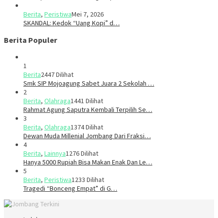
Berita
,
Peristiwa
Mei 7, 2026
SKANDAL: Kedok “Uang Kopi” d…
Berita Populer
1
Berita
2447 Dilihat
Smk SIP Mojoagung Sabet Juara 2 Sekolah …
2
Berita
,
Olahraga
1441 Dilihat
Rahmat Agung Saputra Kembali Terpilih Se…
3
Berita
,
Olahraga
1374 Dilihat
Dewan Muda Millenial Jombang Dari Fraksi…
4
Berita
,
Lainnya
1276 Dilihat
Hanya 5000 Rupiah Bisa Makan Enak Dan Le…
5
Berita
,
Peristiwa
1233 Dilihat
Tragedi “Bonceng Empat” di G…