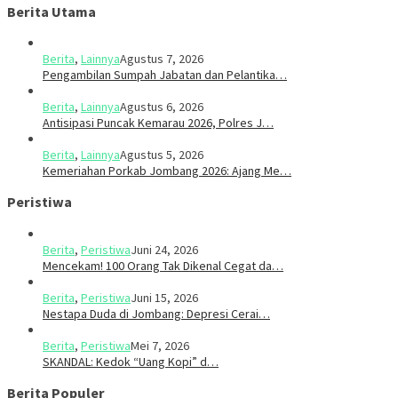
Berita Utama
Berita
,
Lainnya
Agustus 7, 2026
Pengambilan Sumpah Jabatan dan Pelantika…
Berita
,
Lainnya
Agustus 6, 2026
Antisipasi Puncak Kemarau 2026, Polres J…
Berita
,
Lainnya
Agustus 5, 2026
Kemeriahan Porkab Jombang 2026: Ajang Me…
Peristiwa
Berita
,
Peristiwa
Juni 24, 2026
Mencekam! 100 Orang Tak Dikenal Cegat da…
Berita
,
Peristiwa
Juni 15, 2026
​​Nestapa Duda di Jombang: Depresi Cerai…
Berita
,
Peristiwa
Mei 7, 2026
SKANDAL: Kedok “Uang Kopi” d…
Berita Populer