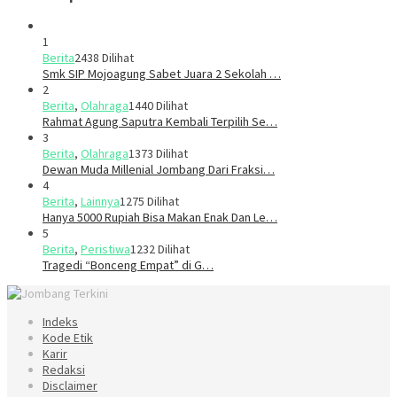
1
Berita
2438 Dilihat
Smk SIP Mojoagung Sabet Juara 2 Sekolah …
2
Berita
,
Olahraga
1440 Dilihat
Rahmat Agung Saputra Kembali Terpilih Se…
3
Berita
,
Olahraga
1373 Dilihat
Dewan Muda Millenial Jombang Dari Fraksi…
4
Berita
,
Lainnya
1275 Dilihat
Hanya 5000 Rupiah Bisa Makan Enak Dan Le…
5
Berita
,
Peristiwa
1232 Dilihat
Tragedi “Bonceng Empat” di G…
Indeks
Kode Etik
Karir
Redaksi
Disclaimer