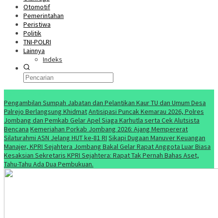
Otomotif
Pemerintahan
Peristiwa
Politik
TNI-POLRI
Lainnya
Indeks
Konten Spesial
Pengambilan Sumpah Jabatan dan Pelantikan Kaur TU dan Umum Desa
Palrejo Berlangsung Khidmat
Antisipasi Puncak Kemarau 2026, Polres
Jombang dan Pemkab Gelar Apel Siaga Karhutla serta Cek Alutsista
Bencana
Kemeriahan Porkab Jombang 2026: Ajang Mempererat
Silaturahmi ASN Jelang HUT ke-81 RI
Sikapi Dugaan Manuver Keuangan
Manajer, KPRI Sejahtera Jombang Bakal Gelar Rapat Anggota Luar Biasa
Kesaksian Sekretaris KPRI Sejahtera: Rapat Tak Pernah Bahas Aset,
Tahu-Tahu Ada Dua Pembukuan.