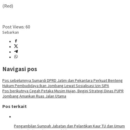
(Red)
Post Views:
60
Sebarkan
Navigasi pos
Pos sebelumnya
Sumardi DPRD Jatim dan Pekantara Perkuat Benteng
Hukum Pembudidaya Ikan Jombang Lewat Sosialisasi Izin SIPA
Pos berikutnya
Cegah Petaka Musim Hujan, Begini Strategi Dinas PUPR
Jombang Amankan Ruas Jalan Utama
Pos terkait
Pengambilan Sumpah Jabatan dan Pelantikan Kaur TU dan Umum