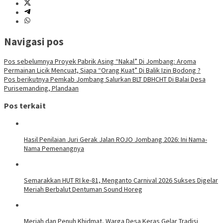
Navigasi pos
Pos sebelumnya
Proyek Pabrik Asing “Nakal” Di Jombang: Aroma
Permainan Licik Mencuat, Siapa “Orang Kuat” Di Balik Izin Bodong ?
Pos berikutnya
Pemkab Jombang Salurkan BLT DBHCHT Di Balai Desa
Purisemanding, Plandaan
Pos terkait
Hasil Penilaian Juri Gerak Jalan ROJO Jombang 2026: Ini Nama-
Nama Pemenangnya
Semarakkan HUT RI ke-81, Menganto Carnival 2026 Sukses Digelar
Meriah Berbalut Dentuman Sound Horeg
Meriah dan Penuh Khidmat, Warga Desa Keras Gelar Tradisi