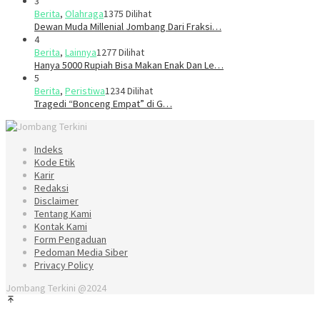
3
Berita
,
Olahraga
1375 Dilihat
Dewan Muda Millenial Jombang Dari Fraksi…
4
Berita
,
Lainnya
1277 Dilihat
Hanya 5000 Rupiah Bisa Makan Enak Dan Le…
5
Berita
,
Peristiwa
1234 Dilihat
Tragedi “Bonceng Empat” di G…
Indeks
Kode Etik
Karir
Redaksi
Disclaimer
Tentang Kami
Kontak Kami
Form Pengaduan
Pedoman Media Siber
Privacy Policy
Jombang Terkini @2024