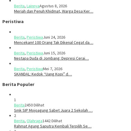
Berita
,
Lainnya
Agustus 8, 2026
Meriah dan Penuh Khidmat, Warga Desa Ker…
Peristiwa
Berita
,
Peristiwa
Juni 24, 2026
Mencekam! 100 Orang Tak Dikenal Cegat da…
Berita
,
Peristiwa
Juni 15, 2026
​​Nestapa Duda di Jombang: Depresi Cerai…
Berita
,
Peristiwa
Mei 7, 2026
SKANDAL: Kedok “Uang Kopi” d…
Berita Populer
1
Berita
2450 Dilihat
Smk SIP Mojoagung Sabet Juara 2 Sekolah …
2
Berita
,
Olahraga
1442 Dilihat
Rahmat Agung Saputra Kembali Terpilih Se…