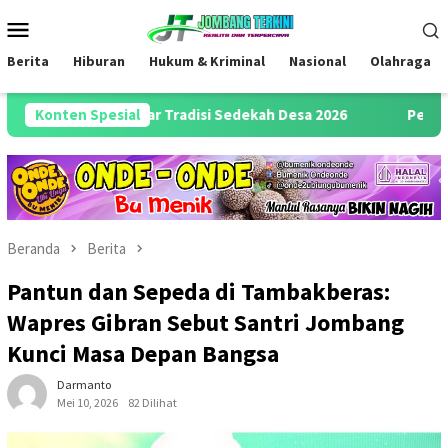
Loncat
Menu
ke
Mobile
konten
Berita
Hiburan
Hukum & Kriminal
Nasional
Olahraga
ras Gelar Tradisi Sedekah Desa 2026
Konten Spesial
Pengambilan Sumpah
Beranda
Berita
Pantun dan Sepeda di Tambakberas:
Wapres Gibran Sebut Santri Jombang
Kunci Masa Depan Bangsa
Darmanto
Mei 10, 2026
82 Dilihat