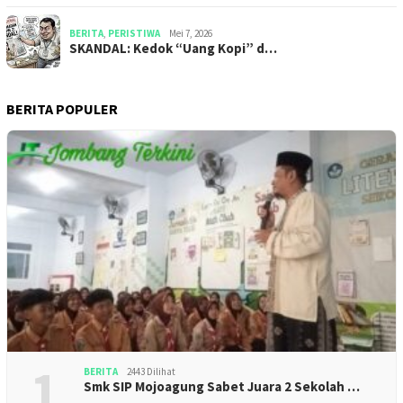
BERITA
,
PERISTIWA
Mei 7, 2026
SKANDAL: Kedok “Uang Kopi” d…
BERITA POPULER
1
BERITA
2443 Dilihat
Smk SIP Mojoagung Sabet Juara 2 Sekolah …