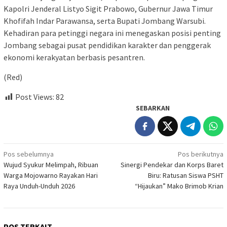
Kapolri Jenderal Listyo Sigit Prabowo, Gubernur Jawa Timur
Khofifah Indar Parawansa, serta Bupati Jombang Warsubi.
Kehadiran para petinggi negara ini menegaskan posisi penting
Jombang sebagai pusat pendidikan karakter dan penggerak
ekonomi kerakyatan berbasis pesantren.
(Red)
Post Views:
82
SEBARKAN
Navigasi
Pos sebelumnya
Pos berikutnya
Wujud Syukur Melimpah, Ribuan
Sinergi Pendekar dan Korps Baret
pos
Warga Mojowarno Rayakan Hari
Biru: Ratusan Siswa PSHT
Raya Unduh-Unduh 2026
“Hijaukan” Mako Brimob Krian
POS TERKAIT