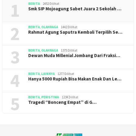
1
BERITA
2452 Dilihat
Smk SIP Mojoagung Sabet Juara 2 Sekolah …
2
BERITA
,
OLAHRAGA
1442 Dilihat
Rahmat Agung Saputra Kembali Terpilih Se…
3
BERITA
,
OLAHRAGA
1375 Dilihat
Dewan Muda Millenial Jombang Dari Fraksi…
4
BERITA
,
LAINNYA
1277 Dilihat
Hanya 5000 Rupiah Bisa Makan Enak Dan Le…
5
BERITA
,
PERISTIWA
1234 Dilihat
Tragedi “Bonceng Empat” di G…