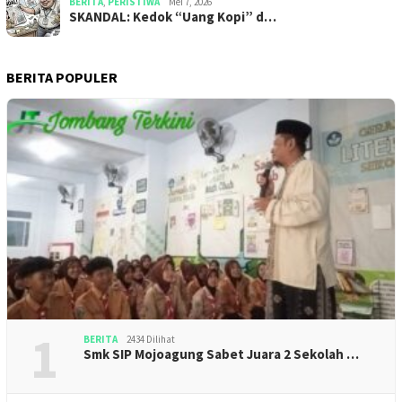
BERITA
,
PERISTIWA
Mei 7, 2026
SKANDAL: Kedok “Uang Kopi” d…
BERITA POPULER
1
BERITA
2434 Dilihat
Smk SIP Mojoagung Sabet Juara 2 Sekolah …