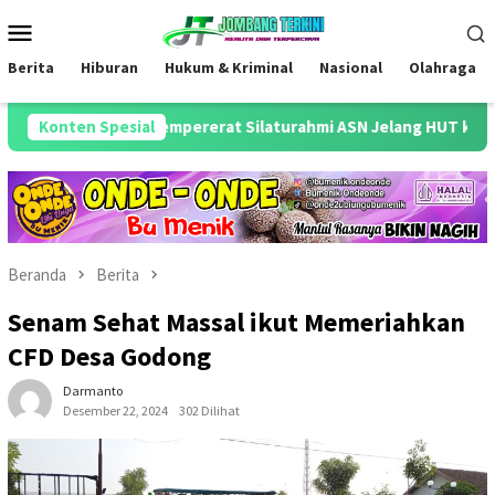
Loncat
Menu
ke
Mobile
konten
Berita
Hiburan
Hukum & Kriminal
Nasional
Olahraga
 Ajang Mempererat Silaturahmi ASN Jelang HUT ke-81 RI
Konten Spesial
Beranda
Berita
Senam Sehat Massal ikut Memeriahkan
CFD Desa Godong
Darmanto
Desember 22, 2024
302 Dilihat