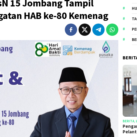
sN 15 Jombang Tampil
HU
ngatan HAB ke-80 Kemenag
TA
PE
BE
BERIT
BERITA
,
Penga
Pelan