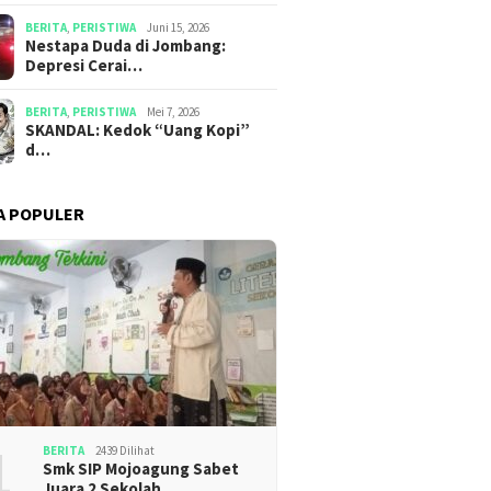
BERITA
,
PERISTIWA
Juni 15, 2026
​​Nestapa Duda di Jombang:
Depresi Cerai…
BERITA
,
PERISTIWA
Mei 7, 2026
SKANDAL: Kedok “Uang Kopi”
d…
A POPULER
1
BERITA
2439 Dilihat
Smk SIP Mojoagung Sabet
Juara 2 Sekolah …