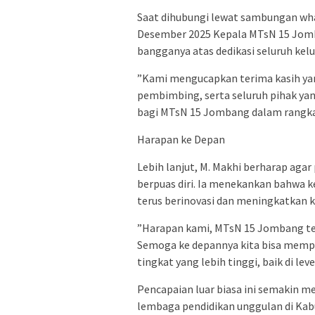
​Saat dihubungi lewat sambungan wh
Desember 2025 Kepala MTsN 15 Jomb
bangganya atas dedikasi seluruh kel
​”Kami mengucapkan terima kasih yan
pembimbing, serta seluruh pihak yang
bagi MTsN 15 Jombang dalam rangka
​Harapan ke Depan
​Lebih lanjut, M. Makhi berharap aga
berpuas diri. Ia menekankan bahwa 
terus berinovasi dan meningkatkan k
​”Harapan kami, MTsN 15 Jombang te
Semoga ke depannya kita bisa memp
tingkat yang lebih tinggi, baik di le
​Pencapaian luar biasa ini semakin 
lembaga pendidikan unggulan di K