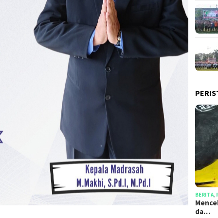
PERIS
BERITA
,
Mencek
da…