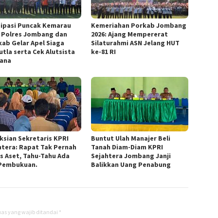
sipasi Puncak Kemarau
Kemeriahan Porkab Jombang
, Polres Jombang dan
2026: Ajang Mempererat
ab Gelar Apel Siaga
Silaturahmi ASN Jelang HUT
utla serta Cek Alutsista
ke-81 RI
ana
ksian Sekretaris KPRI
Buntut Ulah Manajer Beli
htera: Rapat Tak Pernah
Tanah Diam-Diam KPRI
s Aset, Tahu-Tahu Ada
Sejahtera Jombang Janji
Pembukuan.
Balikkan Uang Penabung
as yang wajib ditandai
*