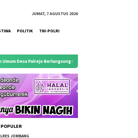
JUMAT, 7 AGUSTUS 2026
STIWA
POLITIK
TNI-POLRI
jo Berlangsung Khidmat
Antisipasi Puncak Kemarau 2026,
 POPULER
LRES JOMBANG