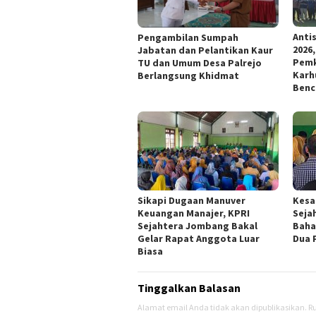
Anti
Pengambilan Sumpah
2026
Jabatan dan Pelantikan Kaur
Pemk
TU dan Umum Desa Palrejo
Karh
Berlangsung Khidmat
Benc
Sikapi Dugaan Manuver
Kesa
Keuangan Manajer, KPRI
Seja
Sejahtera Jombang Bakal
Baha
Gelar Rapat Anggota Luar
Dua 
Biasa
Tinggalkan Balasan
Alamat email Anda tidak akan dipublikasikan.
Ru