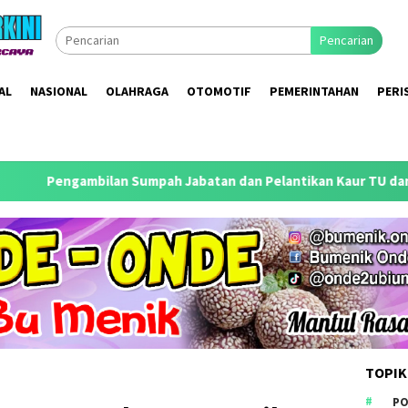
Pencarian
AL
NASIONAL
OLAHRAGA
OTOMOTIF
PEMERINTAHAN
PERI
n Sumpah Jabatan dan Pelantikan Kaur TU dan Umum Desa Palre
TOPIK
PO