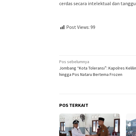
cerdas secara intelektual dan tangg
Post Views:
99
Navigasi
Pos sebelumnya
Jombang “Kota Toleransi”: Kapolres Kelili
pos
hingga Pos Nataru Bertema Frozen
POS TERKAIT