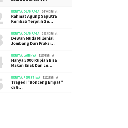
2
BERITA
,
OLAHRAGA
1440 Dilihat
Rahmat Agung Saputra
Kembali Terpilih Se…
3
BERITA
,
OLAHRAGA
1373 Dilihat
Dewan Muda Millenial
Jombang Dari Fraksi…
4
BERITA
,
LAINNYA
1275 Dilihat
Hanya 5000 Rupiah Bisa
Makan Enak Dan Le…
5
BERITA
,
PERISTIWA
1232 Dilihat
Tragedi “Bonceng Empat”
di G…