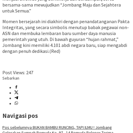
bersama-sama mewujudkan “Jombang Maju dan Sejahtera
untuk Semua.”
​Momen bersejarah ini diakhiri dengan penandatanganan Pakta
Integritas, yang secara simbolis menutup babak pegawai non-
ASN dan membuka lembaran baru sumber daya manusia
pemerintah yang utuh. Di bawah guyuran “hujan rahmat,”
Jombang kini memiliki 4.101 abdi negara baru, siap mengabdi
dengan penuh dedikasi.(Red)
Post Views:
247
Sebarkan
Navigasi pos
Pos sebelumnya
BUKAN BAMBU RUNCING, TAPI ILMU ! Jombang
Gelorakan Sumpah Pemuda Ke -97 , 14 Pemuda Pelopor Terima