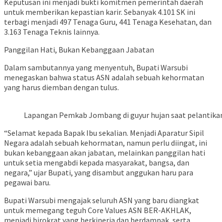
​Keputusan ini menjadi bukti komitmen pemerintah daerah
untuk memberikan kepastian karir. Sebanyak 4.101 SK ini
terbagi menjadi 497 Tenaga Guru, 441 Tenaga Kesehatan, dan
3.163 Tenaga Teknis lainnya.
​Panggilan Hati, Bukan Kebanggaan Jabatan
​Dalam sambutannya yang menyentuh, Bupati Warsubi
menegaskan bahwa status ASN adalah sebuah kehormatan
yang harus diemban dengan tulus.
Lapangan Pemkab Jombang di guyur hujan saat pelantika
​“Selamat kepada Bapak Ibu sekalian. Menjadi Aparatur Sipil
Negara adalah sebuah kehormatan, namun perlu diingat, ini
bukan kebanggaan akan jabatan, melainkan panggilan hati
untuk setia mengabdi kepada masyarakat, bangsa, dan
negara,” ujar Bupati, yang disambut anggukan haru para
pegawai baru.
​Bupati Warsubi mengajak seluruh ASN yang baru diangkat
untuk memegang teguh Core Values ASN BER-AKHLAK,
menjadi birokrat yang berkinerja dan berdampak, serta