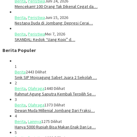
Berita
,
Peristiwa
Juni 24, 2026
Mencekam! 100 Orang Tak Dikenal Cegat da…
Berita
,
Peristiwa
Juni 15, 2026
​​Nestapa Duda di Jombang: Depresi Cerai…
Berita
,
Peristiwa
Mei 7, 2026
SKANDAL: Kedok “Uang Kopi” d…
Berita Populer
1
Berita
2443 Dilihat
Smk SIP Mojoagung Sabet Juara 2 Sekolah …
2
Berita
,
Olahraga
1440 Dilihat
Rahmat Agung Saputra Kembali Terpilih Se…
3
Berita
,
Olahraga
1373 Dilihat
Dewan Muda Millenial Jombang Dari Fraksi…
4
Berita
,
Lainnya
1275 Dilihat
Hanya 5000 Rupiah Bisa Makan Enak Dan Le…
5