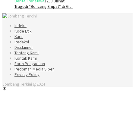
Berita
,
Peristiwa
1233 Dilihat
Tragedi “Bonceng Empat” di G…
Indeks
Kode Etik
Karir
Redaksi
Disclaimer
Tentang Kami
Kontak Kami
Form Pengaduan
Pedoman Media Siber
Privacy Policy
Jombang Terkini @2024