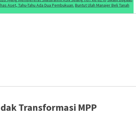
Bahas Aset, Tahu-Tahu Ada Dua Pembukuan.
Buntut Ulah Manajer Beli Tanah
Sidak Transformasi MPP