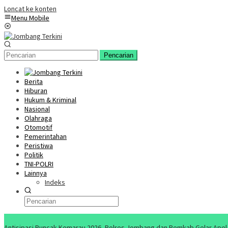
Loncat ke konten
Menu Mobile
Pencarian
Berita
Hiburan
Hukum & Kriminal
Nasional
Olahraga
Otomotif
Pemerintahan
Peristiwa
Politik
TNI-POLRI
Lainnya
Indeks
Konten Spesial
Antisipasi Puncak Kemarau 2026, Polres Jombang dan Pemkab Gelar Apel S