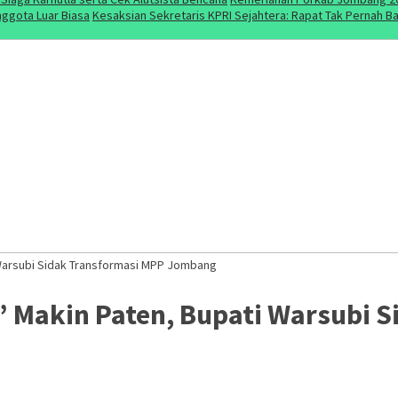
ggota Luar Biasa
Kesaksian Sekretaris KPRI Sejahtera: Rapat Tak Pernah 
i Warsubi Sidak Transformasi MPP Jombang
u’ Makin Paten, Bupati Warsubi 