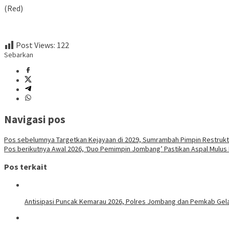
(Red)
Post Views:
122
Sebarkan
Navigasi pos
Pos sebelumnya
Targetkan Kejayaan di 2029, Sumrambah Pimpin Restrukt
Pos berikutnya
Awal 2026, ‘Duo Pemimpin Jombang’ Pastikan Aspal Mulus M
Pos terkait
Antisipasi Puncak Kemarau 2026, Polres Jombang dan Pemkab Gelar