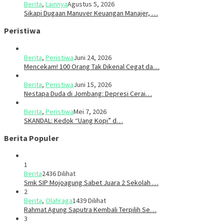
Berita
,
Lainnya
Agustus 5, 2026
Sikapi Dugaan Manuver Keuangan Manajer, …
Peristiwa
Berita
,
Peristiwa
Juni 24, 2026
Mencekam! 100 Orang Tak Dikenal Cegat da…
Berita
,
Peristiwa
Juni 15, 2026
​​Nestapa Duda di Jombang: Depresi Cerai…
Berita
,
Peristiwa
Mei 7, 2026
SKANDAL: Kedok “Uang Kopi” d…
Berita Populer
1
Berita
2436 Dilihat
Smk SIP Mojoagung Sabet Juara 2 Sekolah …
2
Berita
,
Olahraga
1439 Dilihat
Rahmat Agung Saputra Kembali Terpilih Se…
3