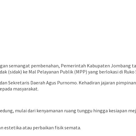
ngan semangat pembenahan, Pemerintah Kabupaten Jombang tanc
k (sidak) ke Mal Pelayanan Publik (MPP) yang berlokasi di Ruko 
n dan Sekretaris Daerah Agus Purnomo. Kehadiran jajaran pimpina
kepada masyarakat.
t gedung, mulai dari kenyamanan ruang tunggu hingga kesiapan me
 estetika atau perbaikan fisik semata.