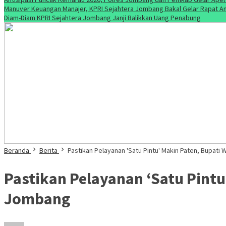
Manuver Keuangan Manajer, KPRI Sejahtera Jombang Bakal Gelar Rapat An
Diam-Diam KPRI Sejahtera Jombang Janji Balikkan Uang Penabung
Beranda
Berita
Pastikan Pelayanan 'Satu Pintu' Makin Paten, Bupat
Pastikan Pelayanan ‘Satu Pint
Jombang