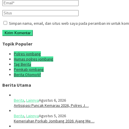
Simpan nama, email, dan situs web saya pada peramban ini untuk kom
Topik Populer
Polres jombang
Humas polres jombang
Tag Berita
Pemkab jombang
Berita Otomotif
Berita Utama
Berita
,
Lainnya
Agustus 6, 2026
Antisipasi Puncak Kemarau 2026, Polres J…
Berita
,
Lainnya
Agustus 5, 2026
Kemeriahan Porkab Jombang 2026: Ajang Me…