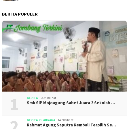
BERITA POPULER
1
BERITA
2435 Dilihat
Smk SIP Mojoagung Sabet Juara 2 Sekolah …
2
BERITA
,
OLAHRAGA
1439 Dilihat
Rahmat Agung Saputra Kembali Terpilih Se…