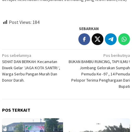
Post Views:
184
SEBARKAN
Navigasi
Pos sebelumnya
Pos berikutnya
SEHAT DAN BERKAH: Kecamatan
BUKAN BAMBU RUNCING, TAPI ILMU !
pos
Diwek Gelar ‘JAGA KOTA SANTRI ‘,
Jombang Gelorakan Sumpah
Warga Serbu Pangan Murah Dan
Pemuda Ke -97 , 14 Pemuda
Donor Darah.
Pelopor Terima Penghargaan Dari
Bupati
POS TERKAIT