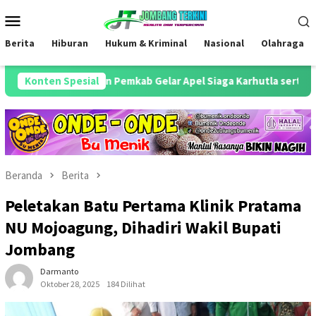
Loncat
Menu
ke
Mobile
konten
Berita
Hiburan
Hukum & Kriminal
Nasional
Olahraga
bang dan Pemkab Gelar Apel Siaga Karhutla serta Cek Alutsista 
Konten Spesial
Beranda
Berita
Peletakan Batu Pertama Klinik Pratama
NU Mojoagung, Dihadiri Wakil Bupati
Jombang
Darmanto
Oktober 28, 2025
184 Dilihat